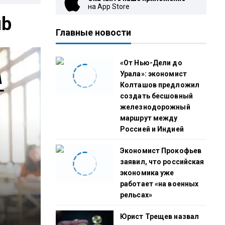
на App Store
ub
Главные новости
«От Нью-Дели до
Урала»: экономист
Колташов предложил
создать бесшовный
железнодорожный
маршрут между
Россией и Индией
Экономист Прокофьев
заявил, что российская
экономика уже
работает «на военных
рельсах»
Юрист Трещев назвал