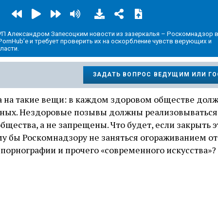
П Александром Запесоцким новости из зазеркалья – Роскомнадзор 
ornHub’е и требует проверить их на оскорбление чувств верующих и
ласти.
ЗАДАТЬ ВОПРОС ВЕДУЩИМ ИЛИ Г
а на такие вещи: в каждом здоровом обществе дол
ных. Нездоровые позывы должны реализовываться 
бщества, а не запрещены. Что будет, если закрыть э
у бы Роскомнадзору не заняться огораживанием от
порнографии и прочего «современного искусства»?