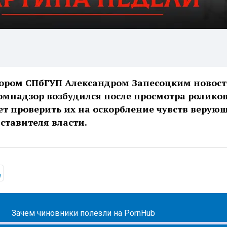
тором СПбГУП Александром Запесоцким новост
комнадзор возбудился после просмотра ролико
ует проверить их на оскорбление чувств верую
ставителя власти.
ic.yandex.ru/album/14466797
https://t.me/mavestreambot/app?startapp=rkp-kartina-s-z
Зачем чиновники полезли на PornHub