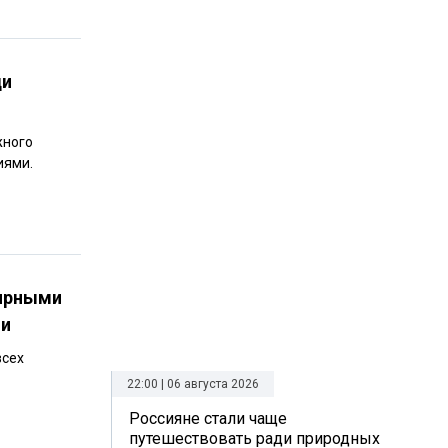
ди
жного
иями.
лярными
ии
всех
22:00 | 06 августа 2026
Россияне стали чаще
путешествовать ради природных