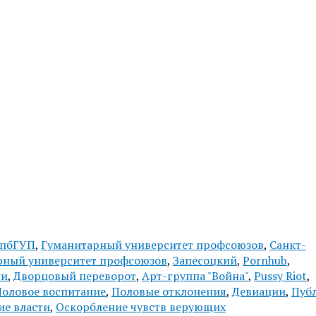
пбГУП
,
Гуманитарный университет профсоюзов
,
Санкт-
рный университет профсоюзов
,
Запесоцкий
,
Pornhub
,
ии
,
Дворцовый переворот
,
Арт-группа "Война"
,
Pussy Riot
,
оловое воспитание
,
Половые отклонения
,
Девиации
,
Пуб
ие власти
,
Оскорбление чувств верующих