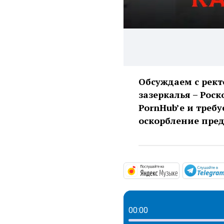
Обсуждаем с рек
зазеркалья – Рос
PornHub’е и треб
оскорбление пред
https://mus
00:00