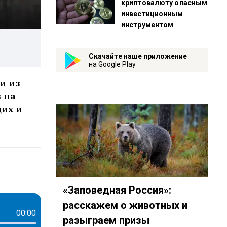
криптовалюту опасным
инвестиционным
инструментом
Скачайте наше приложение
на Google Play
и из
в на
щих и
apeso
«Заповедная Россия»:
расскажем о животных и
00:00
разыграем призы