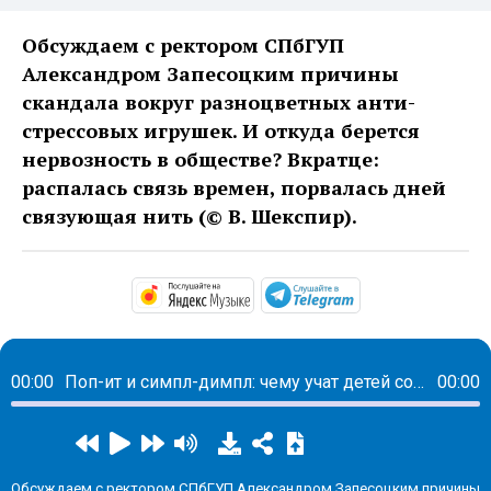
Обсуждаем с ректором СПбГУП
Александром Запесоцким причины
скандала вокруг разноцветных анти-
стрессовых игрушек. И откуда берется
нервозность в обществе? Вкратце:
распалась связь времен, порвалась дней
связующая нить (© В. Шекспир).
https://music.yandex.ru/alb
https://t.me/ma
00:00
Поп-ит и симпл-димпл: чему учат детей современные игрушки
00:00
Обсуждаем с ректором СПбГУП Александром Запесоцким причины