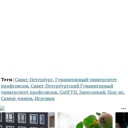
Теги:
Санкт-Петербург
,
Гуманитарный университет
профсоюзов
,
Санкт-Петербургский Гуманитарный
университет профсоюзов
,
СпбГУП
,
Запесоцкий
,
Поп-ит
,
Симпл-димпл
,
Игрушки