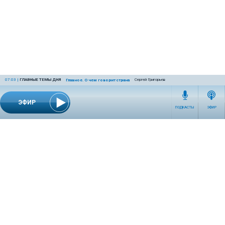
07:03
|
ГЛАВНЫЕ ТЕМЫ ДНЯ
Сергей Григорьев
Главное. О чем говорит страна
ЭФИР
ПОДКАСТЫ
ЭФИР
СЕТЕВОЕ ИЗДАНИЕ RADIOKP.RU ЗАРЕГИСТРИРОВАНО РОСКОМНАДЗОРОМ,
СВИДЕТЕЛЬСТВО ЭЛ № ФС77-76389 ОТ 26.07.2019 ГОДА.
УЧРЕДИТЕЛЬ И РЕДАКЦИЯ АО «ИЗДАТЕЛЬСКИЙ ДОМ «КОМСОМОЛЬСКАЯ
ПРАВДА». ГЕНЕРАЛЬНЫЙ ДИРЕКТОР: НОСОВА ОЛЕСЯ ВЯЧЕСЛАВОВНА.