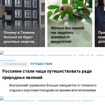
Яблоки без червей:
Почему в Тюмени
как защитить
При
больше не будет
деревья от
пом
дешевых квартир
вредителей
дет
12 часов назад
ПУТЕШЕСТВИЯ
Россияне стали чаще путешествовать ради
природных явлений
Внутренний туризм все больше смещается от пляжного
отдыха к коротким поездкам за яркими впечатлениями.