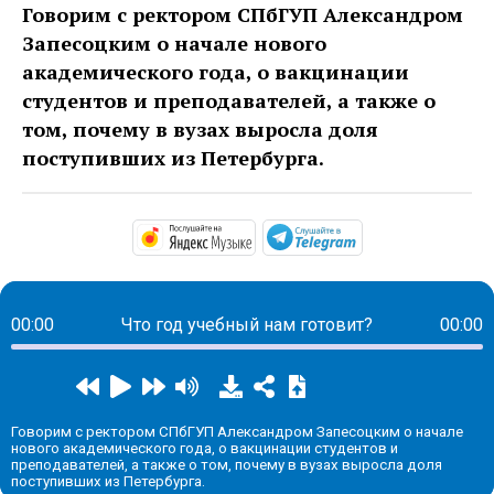
Говорим с ректором СПбГУП Александром
Запесоцким о начале нового
академического года, о вакцинации
студентов и преподавателей, а также о
том, почему в вузах выросла доля
поступивших из Петербурга.
https://music.yandex.ru/alb
https://t.me/ma
00:00
Что год учебный нам готовит?
00:00
Говорим с ректором СПбГУП Александром Запесоцким о начале
нового академического года, о вакцинации студентов и
преподавателей, а также о том, почему в вузах выросла доля
поступивших из Петербурга.