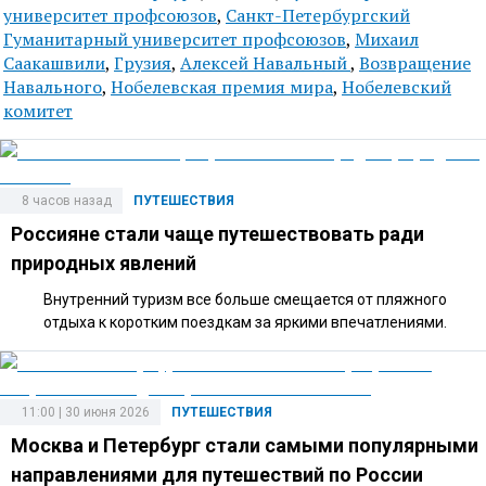
университет профсоюзов
,
Санкт-Петербургский
Гуманитарный университет профсоюзов
,
Михаил
Саакашвили
,
Грузия
,
Алексей Навальный
,
Возвращение
Навального
,
Нобелевская премия мира
,
Нобелевский
комитет
8 часов назад
ПУТЕШЕСТВИЯ
Россияне стали чаще путешествовать ради
природных явлений
Внутренний туризм все больше смещается от пляжного
отдыха к коротким поездкам за яркими впечатлениями.
11:00 | 30 июня 2026
ПУТЕШЕСТВИЯ
Москва и Петербург стали самыми популярными
направлениями для путешествий по России