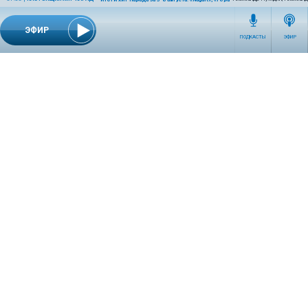
ЭФИР
ПОДКАСТЫ
ЭФИР
СЕТЕВОЕ ИЗДАНИЕ RADIOKP.RU ЗАРЕГИСТРИРОВАНО РОСКОМНАДЗОРОМ,
СВИДЕТЕЛЬСТВО ЭЛ № ФС77-76389 ОТ 26.07.2019 ГОДА.
УЧРЕДИТЕЛЬ И РЕДАКЦИЯ АО «ИЗДАТЕЛЬСКИЙ ДОМ «КОМСОМОЛЬСКАЯ
ПРАВДА». ГЕНЕРАЛЬНЫЙ ДИРЕКТОР: НОСОВА ОЛЕСЯ ВЯЧЕСЛАВОВНА.
ИЗДАТЕЛЬ: КОРШУНОВ ИЛЬЯ СЕРГЕЕВИЧ. ШEФ РЕДАКТОР: КУЗЬМИН ДМИТРИЙ
ВЛАДИМИРОВИЧ.
RADIOKPWEB@KP.RU
ТЕЛЕФОН РЕДАКЦИИ: +7 (495) 665-75-28 127015, Г. МОСКВА,
УЛ. НОВОДМИТРОВСКАЯ, Д.5А СТР.8 , ЭТАЖ 7
ИСКЛЮЧИТЕЛЬНЫЕ ПРАВА НА МАТЕРИАЛЫ, РАЗМЕЩЁННЫЕ В СЕТЕВОМ ИЗДАНИИ
RADIOKP.RU (WWW.RADIOKP.RU), В СООТВЕТСТВИИ С ЗАКОНОДАТЕЛЬСТВОМ
РОССИЙСКОЙ ФЕДЕРАЦИИ ОБ ОХРАНЕ РЕЗУЛЬТАТОВ ИНТЕЛЛЕКТУАЛЬНОЙ
ДЕЯТЕЛЬНОСТИ ПРИНАДЛЕЖАТ АО «ИЗДАТЕЛЬСКИЙ ДОМ «КОМСОМОЛЬСКАЯ
ПРАВДА» ©, И НЕ ПОДЛЕЖАТ ИСПОЛЬЗОВАНИЮ ДРУГИМИ ЛИЦАМИ В КАКОЙ БЫ
ТО НИ БЫЛО ФОРМЕ БЕЗ ПИСЬМЕННОГО РАЗРЕШЕНИЯ ПРАВООБЛАДАТЕЛЯ.
ПРИОБРЕТЕНИЕ ПРАВ: +7 (495) 970-19-51 (
KP@KP.RU
)