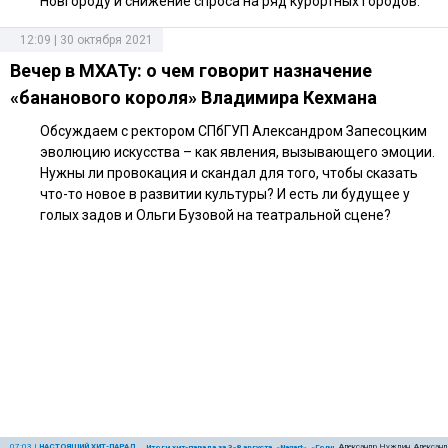
Новгороду и снижение спроса на ряд курортных городов.
12:09 | 30 октября 2021
Вечер в МХАТу: о чем говорит назначение
«бананового короля» Владимира Кехмана
Обсуждаем с ректором СПбГУП Александром Запесоцким
эволюцию искусства – как явления, вызывающего эмоции.
Нужны ли провокация и скандал для того, чтобы сказать
что-то новое в развитии культуры? И есть ли будущее у
голых задов и Ольги Бузовой на театральной сцене?
07:03
|
НАСТОЯЩИЙ ХИТ-ПАРАД
Александр Нуждин, Александ
Итоги хит-парада за 3-8 августа. «Nagart», «Горшенёв» и «Крематорий»