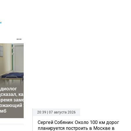
.
рдиолог
сказал, как
В РПЦ на
ремя заметить
Путин наградил
вещи, к
рожающий жизни
Баскова особым
нельзя 
омб
орденом
рассказ
20:39 | 07 августа 2026
Сергей Собянин: Около 100 км дорог
планируется построить в Москве в