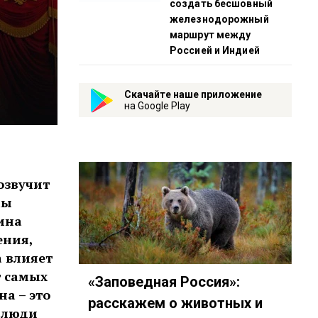
создать бесшовный
железнодорожный
маршрут между
Россией и Индией
Скачайте наше приложение
на Google Play
озвучит
мы
ина
ения,
а влияет
т самых
«Заповедная Россия»:
а – это
расскажем о животных и
и люди