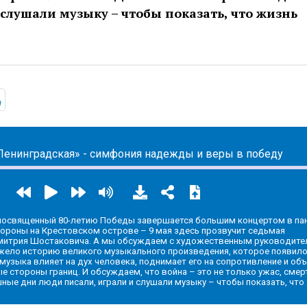
 слушали музыку – чтобы показать, что жизнь
ic.yandex.ru/album/14467145
https://t.me/mavestreambot/app?startapp=rkp-kulturnyje-l
Ленинградская» - симфония надежды и веры в победу
посвященный 80-летию Победы завершается большим концертом в па
ороны на Крестовском острове – 9 мая здесь прозвучит седьмая
митрия Шостаковича. А мы обсуждаем с художественным руководите
ело историю великого музыкального произведения, которое появило
музыка влияет на дух человека, поднимает его на сопротивление и об
 стороны границ. И обсуждаем, что война – это не только ужас, смер
ные дни люди писали, играли и слушали музыку – чтобы показать, что