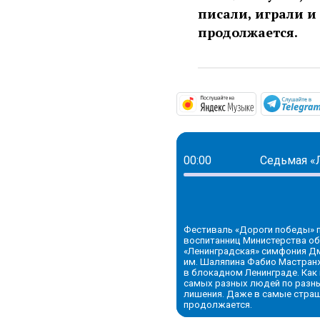
писали, играли и
продолжается.
https://mus
00:00
Седьмая «
Фестиваль «Дороги победы» 
воспитанниц Министерства об
«Ленинградская» симфония Д
им. Шаляпина Фабио Мастранж
в блокадном Ленинграде. Как 
самых разных людей по разные
лишения. Даже в самые страш
продолжается.