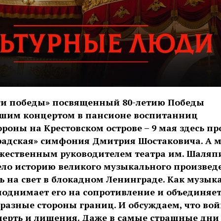
ги победы» посвященный 80-летию Победы
ьшим концертом в пансионе воспитанниц
роны на Крестовском острове – 9 мая здесь пр
радская» симфония Дмитрия Шостаковича. А 
ожественным руководителем театра им. Шаляп
ло историю великого музыкального произвед
ь на свет в блокадном Ленинграде. Как музык
 поднимает его на сопротивление и объединяе
разные стороны границ. И обсуждаем, что войн
смерть и лишения. Даже в самые страшные дн