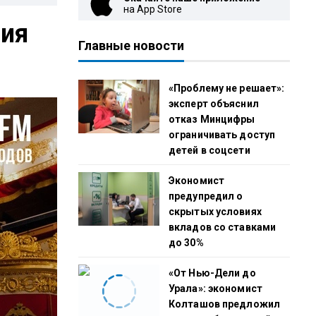
на App Store
ния
Главные новости
«Проблему не решает»:
эксперт объяснил
отказ Минцифры
ограничивать доступ
детей в соцсети
Экономист
предупредил о
скрытых условиях
вкладов со ставками
до 30%
«От Нью-Дели до
Урала»: экономист
Колташов предложил