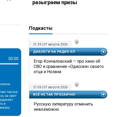
разыграем призы
Подкасты
-pet
21:33 | 07 августа 2026
ДИАЛОГИ НА РАДИО КП
00:00
Егор Кончаловский — про кино об
СВО и сравнение «Одиссеи» своего
отца и Нолана
нсионе
21:03 | 07 августа 2026
лем театра
ВСЁ НЕ ТАК ПРОЗАИЧНО
сь на свет
ъединяет
ть и
Русскую литературу отменить
 жизнь
невозможно