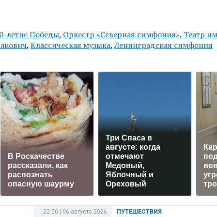
0-летие Победы
,
Оркестр «Северная симфония»
,
Театр им
акович
,
Классическая музыка
,
Ленинградская симфония
Три Спаса в
августе: когда
Ка
В Роскачестве
отмечают
под
рассказали, как
Медовый,
вов
распознать
Яблочный и
уг
опасную шаурму
Ореховый
тр
22:00 | 06 августа 2026
ПУТЕШЕСТВИЯ