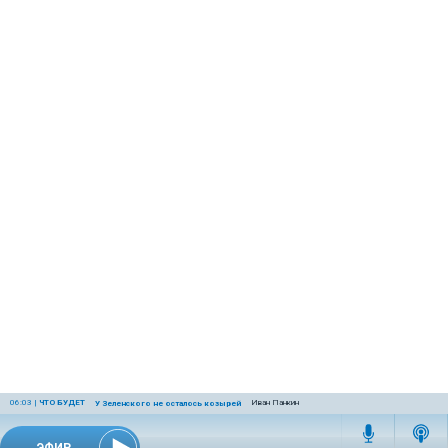
06:03
|
ЧТО БУДЕТ
Иван Панкин
У Зеленского не осталось козырей
ЭФИР