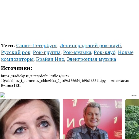
Теги:
Санкт-Петербург
,
Ленинградский рок-клуб
,
Русский рок
,
Рок-группа
,
Рок-музыка
,
Рок-клуб
,
Новые
композиторы
,
Брайан Ино
,
Электронная музыка
Источники:
https://radiokp.ru/sites/default/files/2023-
10/alakhlov_i_semenov_oblozhka_2_1696166654_1696166811.jpg — Анастасия
Бутина | КП