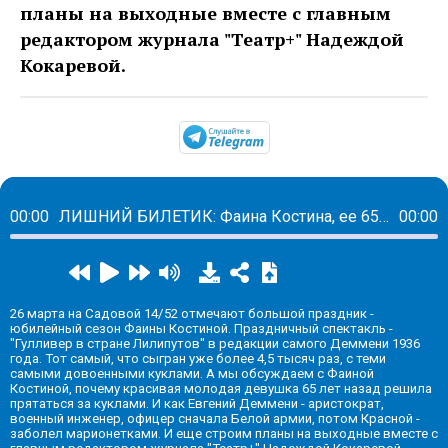
планы на выходные вместе с главным
редактором журнала "Театр+" Надеждой
Кокаревой.
https://t.me/mavestrea
00:00
ЛИШНИЙ БИЛЕТИК: Фаина Костина, ее 65-й сезон в Театре марионеток им. Деммени и другие планы на выходные
00:00
26 марта на Садовой 14/52 отмечают большой праздник -
юбилейный сезон Фаины Костиной. Праздничный спектакль -
"Гулливер в стране Лилипутов" в редакции самого Деммени 1936
года. Тот самый, что сыгран уже более 4,5 тысяч раз, с теми
самыми довоенными куклами. А мы обсуждаем с Фаиной
Костиной, почему красивая молодая девушка 65 лет назад решила
прятаться за куклами. И как Евгений Деммени - аристократ,
военный инженер, офицер сначала Белой армии, потом Красной -
заболел марионетками. И еще строим планы на выходные вместе с