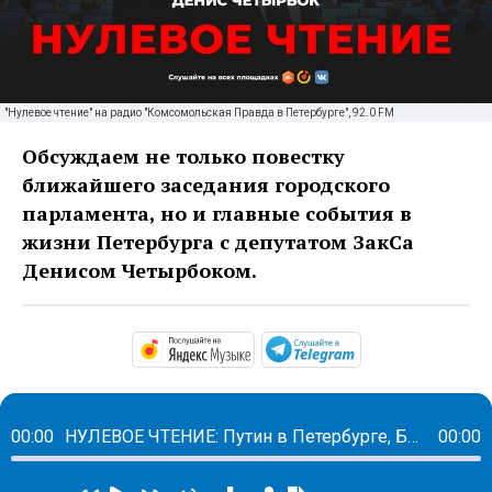
"Нулевое чтение" на радио "Комсомольская Правда в Петербурге", 92.0 FM
Обсуждаем не только повестку
ближайшего заседания городского
парламента, но и главные события в
жизни Петербурга с депутатом ЗакСа
Денисом Четырбоком.
https://music.yandex.ru/alb
https://t.me/ma
00:00
НУЛЕВОЕ ЧТЕНИЕ: Путин в Петербурге, Беглов отчитывается перед депутатами, а ЗакС легализует намыв и готовит слушания по Генплану
00:00