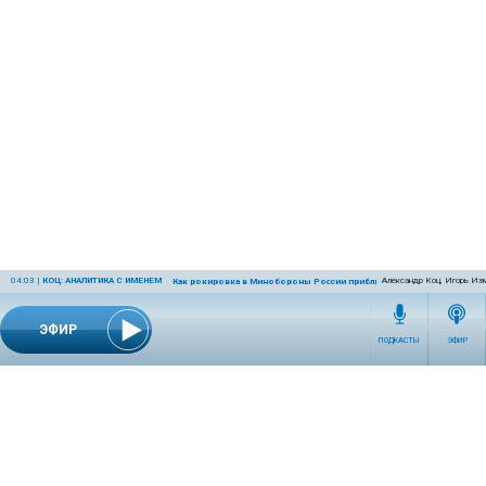
04:03
|
КОЦ: АНАЛИТИКА С ИМЕНЕМ
Александр Коц, Игорь Из
Как рокировка в Минобороны России приблизит победу
ЭФИР
ПОДКАСТЫ
ЭФИР