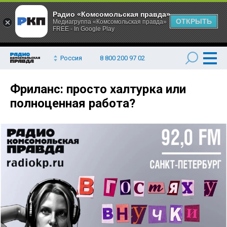
Радио «Комсомольская правда»
ОТКРЫТЬ
Медиагруппа «Комсомольская правда»
FREE - In Google Play
Россия
8 800 200 97 02
Фриланс: просто халтурка или
полноценная работа?