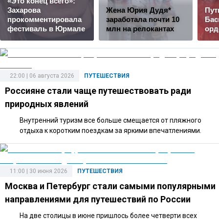
«Это конец всего»:
Захарова
Жена Юрия Дудя*
Пут
прокомментировала
заработала почти 10
Бас
фестиваль в Юрмале
млн на релокантах
орд
22:00 | 06 августа 2026
ПУТЕШЕСТВИЯ
Россияне стали чаще путешествовать ради
природных явлений
Внутренний туризм все больше смещается от пляжного
отдыха к коротким поездкам за яркими впечатлениями.
11:00 | 30 июня 2026
ПУТЕШЕСТВИЯ
Москва и Петербург стали самыми популярными
направлениями для путешествий по России
На две столицы в июне пришлось более четверти всех