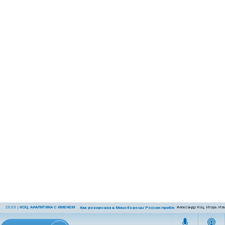
23:03
|
КОЦ: АНАЛИТИКА С ИМЕНЕМ
Александр Коц, Игорь Из
Как рокировка в Минобороны России приблизит победу