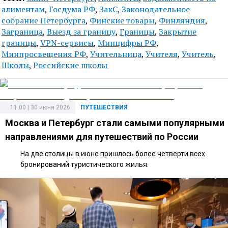
алиментам
,
Госдума РФ
,
ЗакС
,
Законодательное
собрание Петербурга
,
Финские товары
,
Финляндия
,
Заграница
,
Выезд за границу
,
Границы
,
Закрытие
границы
,
VPN-сервисы
,
Минцифры РФ
,
Минпросвещения РФ
,
Учительница
,
Учителя
,
Учитель
,
Школы
,
Российские школы
11:00 | 30 июня 2026
ПУТЕШЕСТВИЯ
Москва и Петербург стали самыми популярными
направлениями для путешествий по России
На две столицы в июне пришлось более четверти всех
бронирований туристического жилья.