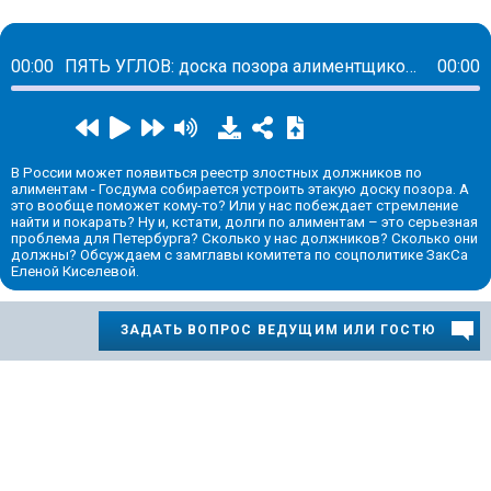
00:00
ПЯТЬ УГЛОВ: доска позора алиментщиков, финские пограничники против велосипедистов и блокировка VPN
00:00
В России может появиться реестр злостных должников по
алиментам - Госдума собирается устроить этакую доску позора. А
это вообще поможет кому-то? Или у нас побеждает стремление
найти и покарать? Ну и, кстати, долги по алиментам – это серьезная
проблема для Петербурга? Сколько у нас должников? Сколько они
должны? Обсуждаем с замглавы комитета по соцполитике ЗакСа
Еленой Киселевой.
ЗАДАТЬ ВОПРОС ВЕДУЩИМ ИЛИ ГОСТЮ