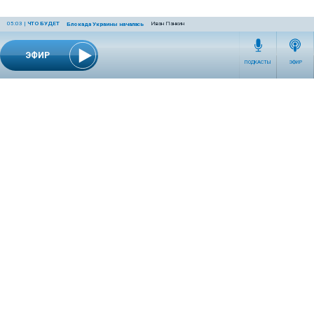
05:03
|
ЧТО БУДЕТ
Иван Панкин
Блокада Украины началась
ЭФИР
ПОДКАСТЫ
ЭФИР
СЕТЕВОЕ ИЗДАНИЕ RADIOKP.RU ЗАРЕГИСТРИРОВАНО РОСКОМНАДЗОРОМ,
СВИДЕТЕЛЬСТВО ЭЛ № ФС77-76389 ОТ 26.07.2019 ГОДА.
УЧРЕДИТЕЛЬ И РЕДАКЦИЯ АО «ИЗДАТЕЛЬСКИЙ ДОМ «КОМСОМОЛЬСКАЯ
ПРАВДА». ГЕНЕРАЛЬНЫЙ ДИРЕКТОР: НОСОВА ОЛЕСЯ ВЯЧЕСЛАВОВНА.
ИЗДАТЕЛЬ: КОРШУНОВ ИЛЬЯ СЕРГЕЕВИЧ. ШEФ РЕДАКТОР: КУЗЬМИН ДМИТРИЙ
ВЛАДИМИРОВИЧ.
RADIOKPWEB@KP.RU
ТЕЛЕФОН РЕДАКЦИИ: +7 (495) 665-75-28 127015, Г. МОСКВА,
УЛ. НОВОДМИТРОВСКАЯ, Д.5А СТР.8 , ЭТАЖ 7
ИСКЛЮЧИТЕЛЬНЫЕ ПРАВА НА МАТЕРИАЛЫ, РАЗМЕЩЁННЫЕ В СЕТЕВОМ ИЗДАНИИ
RADIOKP.RU (WWW.RADIOKP.RU), В СООТВЕТСТВИИ С ЗАКОНОДАТЕЛЬСТВОМ
РОССИЙСКОЙ ФЕДЕРАЦИИ ОБ ОХРАНЕ РЕЗУЛЬТАТОВ ИНТЕЛЛЕКТУАЛЬНОЙ
ДЕЯТЕЛЬНОСТИ ПРИНАДЛЕЖАТ АО «ИЗДАТЕЛЬСКИЙ ДОМ «КОМСОМОЛЬСКАЯ
ПРАВДА» ©, И НЕ ПОДЛЕЖАТ ИСПОЛЬЗОВАНИЮ ДРУГИМИ ЛИЦАМИ В КАКОЙ БЫ