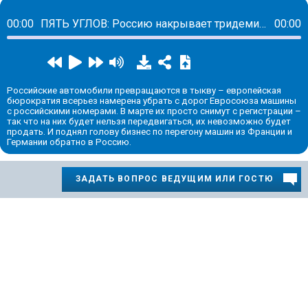
00:00
ПЯТЬ УГЛОВ: Россию накрывает тридемия, релоканты в Европе превращаются в пешеходов, а в «Зените» уже 11 бразильцев
00:00
Российские автомобили превращаются в тыкву – европейская
бюрократия всерьез намерена убрать с дорог Евросоюза машины
с российскими номерами. В марте их просто снимут с регистрации –
так что на них будет нельзя передвигаться, их невозможно будет
продать. И поднял голову бизнес по перегону машин из Франции и
Германии обратно в Россию.
ЗАДАТЬ ВОПРОС ВЕДУЩИМ ИЛИ ГОСТЮ