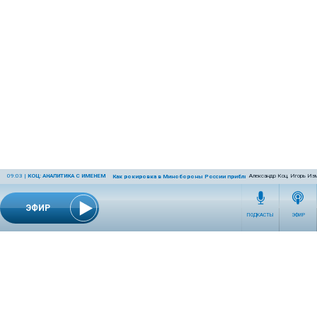
09:03
|
КОЦ: АНАЛИТИКА С ИМЕНЕМ
Александр Коц, Игорь Из
Как рокировка в Минобороны России приблизит победу
ЭФИР
ПОДКАСТЫ
ЭФИР