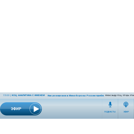
15:03
|
КОЦ: АНАЛИТИКА С ИМЕНЕМ
Александр Коц, Игорь Из
Как рокировка в Минобороны России приблизит победу
ЭФИР
ПОДКАСТЫ
ЭФИР