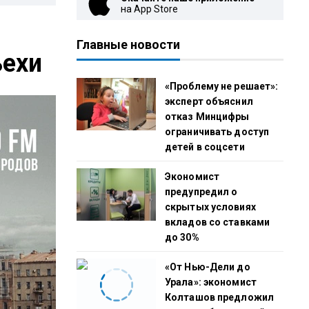
на App Store
Главные новости
ьехи
«Проблему не решает»:
эксперт объяснил
отказ Минцифры
ограничивать доступ
детей в соцсети
Экономист
предупредил о
скрытых условиях
вкладов со ставками
до 30%
«От Нью-Дели до
Урала»: экономист
Колташов предложил