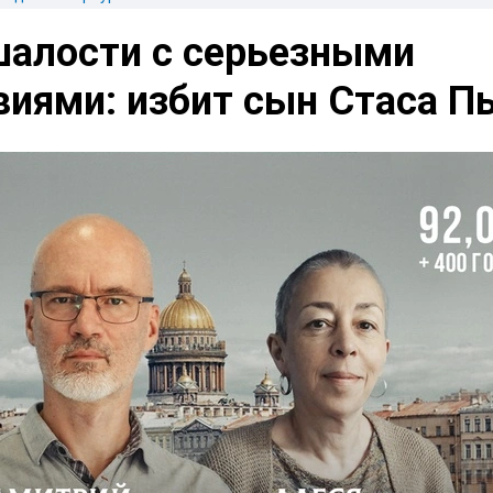
шалости с серьезными
иями: избит сын Стаса П