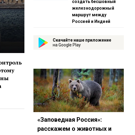
создать бесшовный
железнодорожный
маршрут между
Россией и Индией
Скачайте наше приложение
на Google Play
онтроль
отому
оны
а
«Заповедная Россия»:
расскажем о животных и