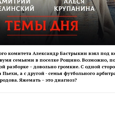
ого комитета Александр Бастрыкин взял под к
вумя семьями в поселке Рощино. Возможно, п
ой разборке – довольно громкие. С одной стор
 Пьехи, а с другой - семья футбольного арбитр
родова. Яжемать – это диагноз?
ic.yandex.ru/album/14524620