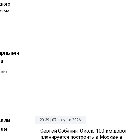
жного
иями.
лярными
ии
всех
вили
20:39 | 07 августа 2026
для
Сергей Собянин: Около 100 км дорог
планируется построить в Москве в