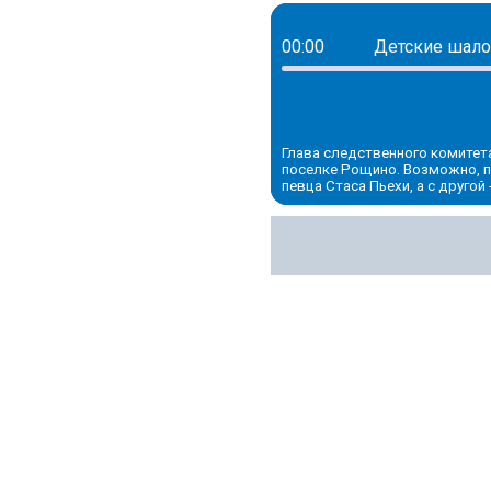
00:00
Детские шало
Глава следственного комитет
поселке Рощино. Возможно, п
певца Стаса Пьехи, а с друго