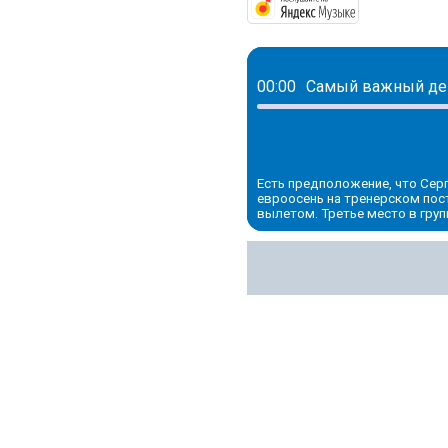
https://mus
00:00
Есть предположение, что Сер
евроосень на тренерском пос
вылетом. Третье место в груп