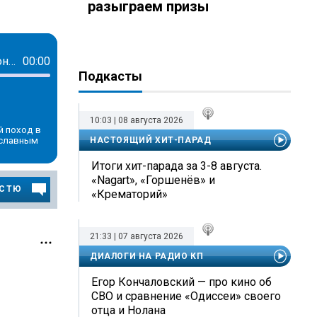
разыграем призы
Самый важный день: Сергей Семак, "Зенит" - ЦСКА, жеребьевка Лиги Чемпионов и кредит доверия
00:00
Подкасты
10:03 | 08 августа 2026
й поход в
сславным
НАСТОЯЩИЙ ХИТ-ПАРАД
Итоги хит-парада за 3-8 августа.
«Nagart», «Горшенёв» и
ОСТЮ
«Крематорий»
21:33 | 07 августа 2026
ДИАЛОГИ НА РАДИО КП
Егор Кончаловский — про кино об
СВО и сравнение «Одиссеи» своего
отца и Нолана