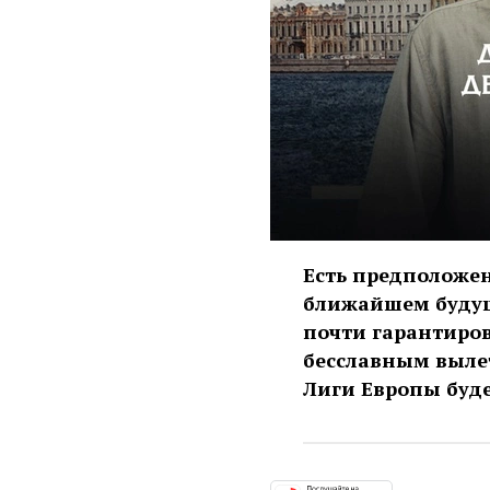
Есть предположен
ближайшем будуще
почти гарантиров
бесславным вылето
Лиги Европы буд