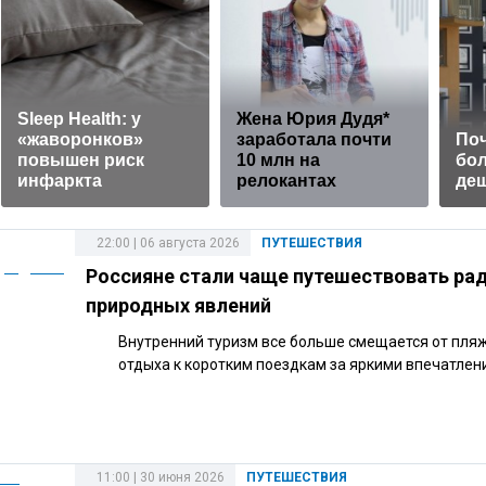
Sleep Health: у
Жена Юрия Дудя*
«жаворонков»
заработала почти
По
повышен риск
10 млн на
бол
инфаркта
релокантах
де
22:00 | 06 августа 2026
ПУТЕШЕСТВИЯ
Россияне стали чаще путешествовать ра
природных явлений
Внутренний туризм все больше смещается от пля
отдыха к коротким поездкам за яркими впечатлен
11:00 | 30 июня 2026
ПУТЕШЕСТВИЯ