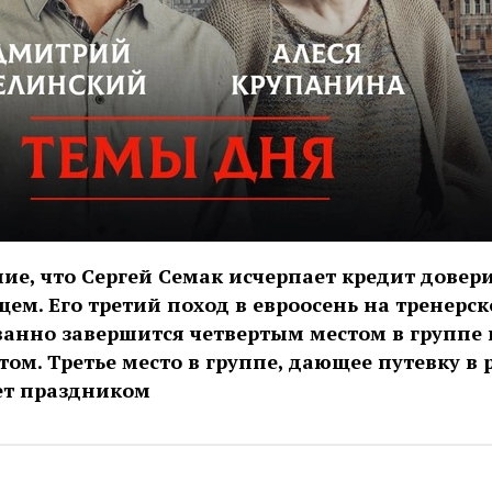
ие, что Сергей Семак исчерпает кредит довери
м. Его третий поход в евроосень на тренерск
анно завершится четвертым местом в группе 
м. Третье место в группе, дающее путевку в p
ет праздником