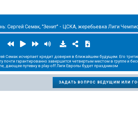
ic.yandex.ru/album/14524620
гей Семак исчерпает кредит доверия в ближайшем будущем. Его трети
ту почти гарантированно завершится четвертым местом в группе и бе
пе, дающее путевку в play-off Лиги Европы будет праздником
ЗАДАТЬ ВОПРОС ВЕДУЩИМ ИЛИ Г