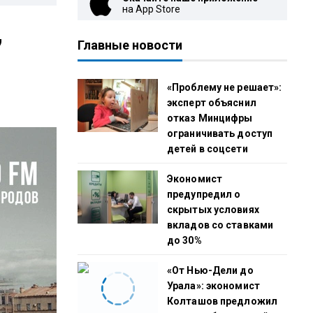
на App Store
,
Главные новости
«Проблему не решает»:
эксперт объяснил
отказ Минцифры
ограничивать доступ
детей в соцсети
Экономист
предупредил о
скрытых условиях
вкладов со ставками
до 30%
«От Нью-Дели до
Урала»: экономист
Колташов предложил