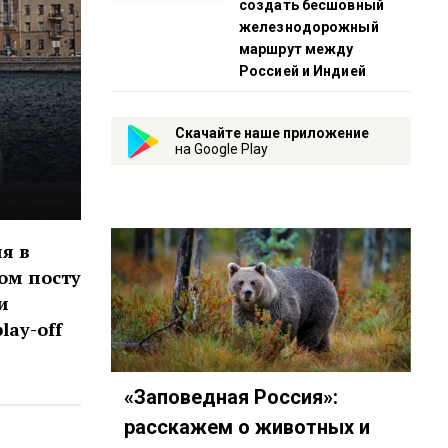
создать бесшовный
железнодорожный
маршрут между
Россией и Индией
Скачайте наше приложение
на Google Play
я в
ом посту
и
lay-off
«Заповедная Россия»:
расскажем о животных и