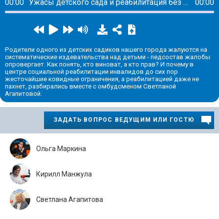
00:00
Ужасы детского сада и реабилитация без реабилитации
00:00
Родители одного из детских садиков нашего города жалуются на
систематические издевательства над детьми - педсостав жалобы
опровергает. Как понять, кто виноват, а кто прав? И почему в
центре социальной реабилитации инвалидов до сих пор
жесточайшие ковидные ограничения, а реабилитацией даже не
пахнет, разбирались вместе с омбудсменом Светланой
Агапитовой.
ЗАДАТЬ ВОПРОС ВЕДУЩИМ ИЛИ ГОСТЮ
Ольга Маркина
Кирилл Манжула
Светлана Агапитова