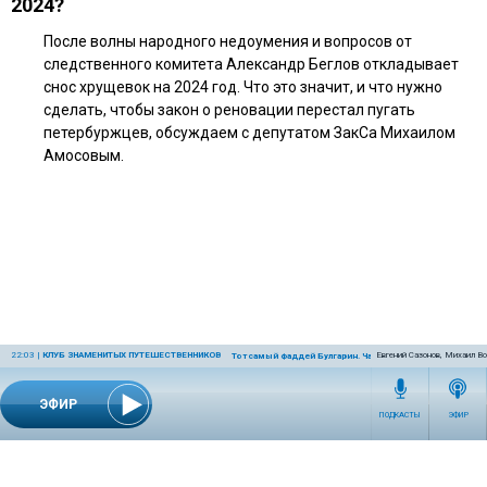
2024?
После волны народного недоумения и вопросов от
следственного комитета Александр Беглов откладывает
снос хрущевок на 2024 год. Что это значит, и что нужно
сделать, чтобы закон о реновации перестал пугать
петербуржцев, обсуждаем с депутатом ЗакСа Михаилом
Амосовым.
22:03
|
КЛУБ ЗНАМЕНИТЫХ ПУТЕШЕСТВЕННИКОВ
Евгений Сазонов, Михаил В
Тот самый Фаддей Булгарин. Часть 2
ЭФИР
ПОДКАСТЫ
ЭФИР