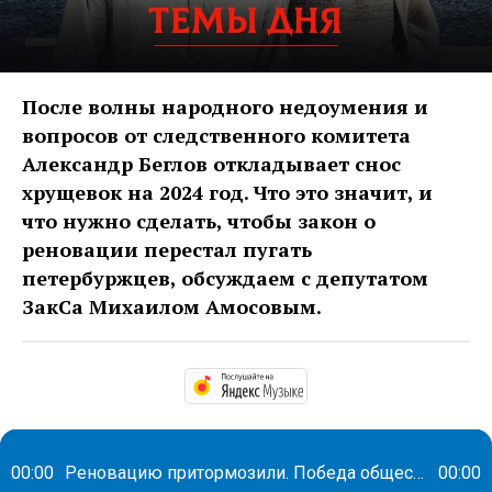
После волны народного недоумения и
вопросов от следственного комитета
Александр Беглов откладывает снос
хрущевок на 2024 год. Что это значит, и
что нужно сделать, чтобы закон о
реновации перестал пугать
петербуржцев, обсуждаем с депутатом
ЗакСа Михаилом Амосовым.
https://music.yandex.
00:00
Реновацию притормозили. Победа общества или Смольный готовится к выборам губернатора 2024?
00:00