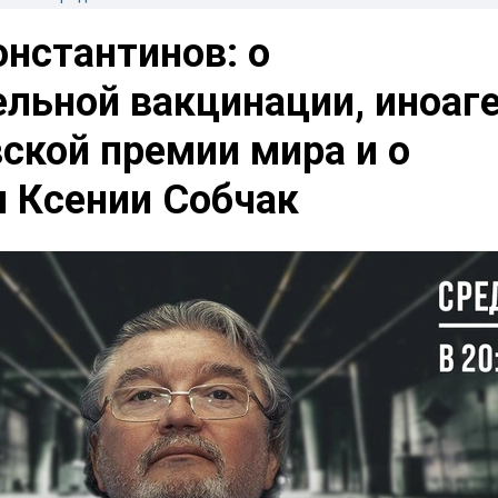
нстантинов: о
льной вакцинации, иноаг
ской премии мира и о
и Ксении Собчак