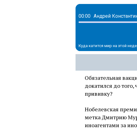
00:00
Куда катится мир на этой не
Обязательная вакц
докатился до того, 
прививку?
Нобелевская преми
метка Дмитрию Мур
иноагентами за ин