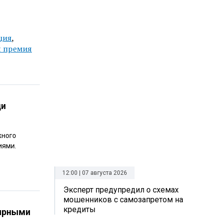
ция
,
я премия
ди
жного
иями.
12:00 | 07 августа 2026
Эксперт предупредил о схемах
мошенников с самозапретом на
кредиты
лярными