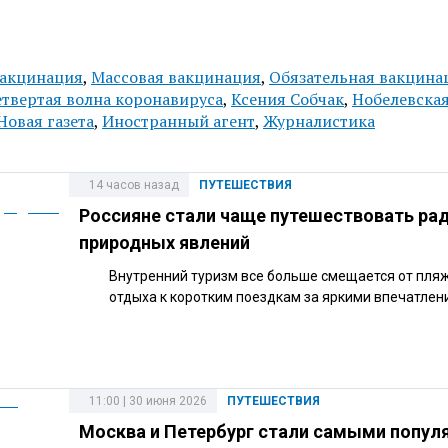
акцинация
,
Массовая вакцинация
,
Обязательная вакцина
етвертая волна коронавируса
,
Ксения Собчак
,
Нобелевска
Новая газета
,
Иностранный агент
,
Журналистика
14 часов назад
ПУТЕШЕСТВИЯ
Россияне стали чаще путешествовать ра
природных явлений
Внутренний туризм все больше смещается от пля
отдыха к коротким поездкам за яркими впечатлен
11:00 | 30 июня 2026
ПУТЕШЕСТВИЯ
Москва и Петербург стали самыми попу