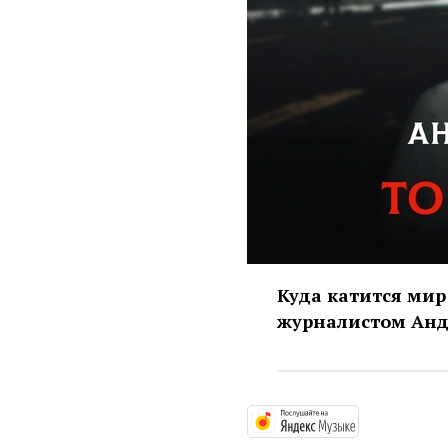
Куда катится мир
журналистом Ан
https://mus