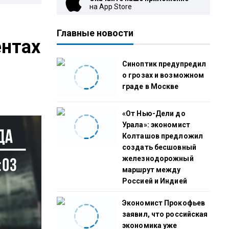
на App Store
Главные новости
ентах
Синоптик предупредил
о грозах и возможном
граде в Москве
«От Нью-Дели до
Урала»: экономист
Колташов предложил
создать бесшовный
железнодорожный
маршрут между
Россией и Индией
Экономист Прокофьев
заявил, что российская
экономика уже