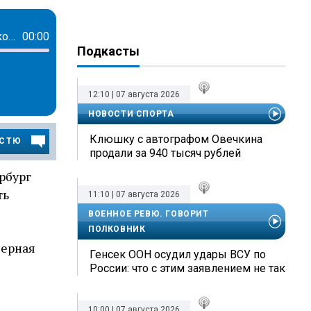
Андрей Константинов: о принудительной вакцинации, иноагентах и Нобелевской премии мира и о репутации Ксении Собчак
00:00
Подкасты
12:10 | 07 августа 2026
НОВОСТИ СПОРТА
Клюшку с автографом Овечкина
ОСТЮ
продали за 940 тысяч рублей
рбург
ть
11:10 | 07 августа 2026
ВОЕННОЕ РЕВЮ. ГОВОРИТ
ПОЛКОВНИК
черная
Генсек ООН осудил удары ВСУ по
России: что с этим заявлением не так
10:00 | 07 августа 2026