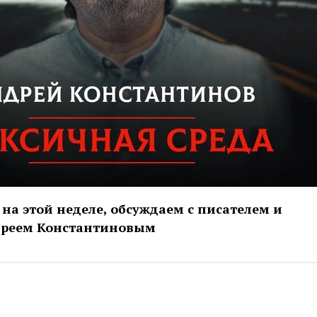
 на этой неделе, обсуждаем с писателем и
дреем Константиновым
ic.yandex.ru/album/14466705