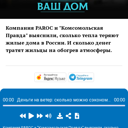
Компания PAROC и "Комсомольская
Правда" выяснили, сколько тепла теряют
жилые дома в России. И сколько денег
тратят жильцы на обогрев атмосферы.
https://music.yandex.ru/alb
https://t.me/ma
00:00
Деньги на ветер: сколько можно сэкономить на грамотной теплоизоляции многоквартирного дома
00:00
Компания PAROC и "Комсомольская Правда" выяснили, сколько