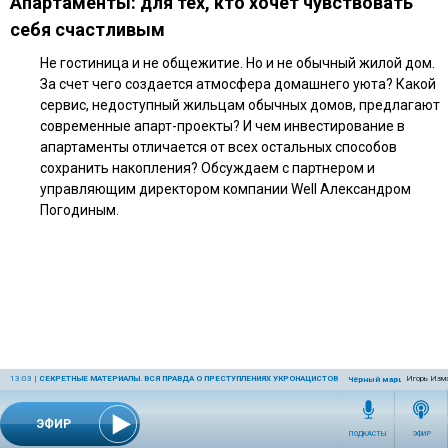
Апартаменты: для тех, кто хочет чувствовать
себя счастливым
Не гостиница и не общежитие. Но и не обычный жилой дом.
За счет чего создается атмосфера домашнего уюта? Какой
сервис, недоступный жильцам обычных домов, предлагают
современные апарт-проекты? И чем инвестирование в
апартаменты отличается от всех остальных способов
сохранить накопления? Обсуждаем с партнером и
управляющим директором компании Well Александром
Погодиным.
13:03
|
СЕКРЕТНЫЕ МАТЕРИАЛЫ. ВСЯ ПРАВДА О ПРЕСТУПЛЕНИЯХ УКРОНАЦИСТОВ
Игорь Изма
Чёрный марш: неонацис
ЭФИР
ПОДКАСТЫ
ЭФИР