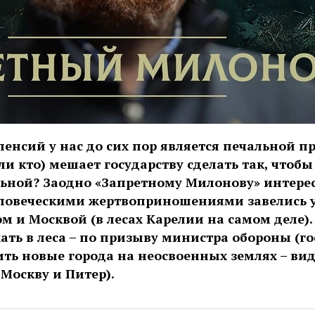
пенсий у нас до сих пор является печальной п
ли кто) мешает государству сделать так, чтоб
ьной? Заодно «Запретному Милонову» интерес
еловеческими жертвоприношениями завелись у
м и Москвой (в лесах Карелии на самом деле). 
ать в леса – по призыву министра обороны (г
ить новые города на неосвоенных землях – ви
 Москву и Питер).