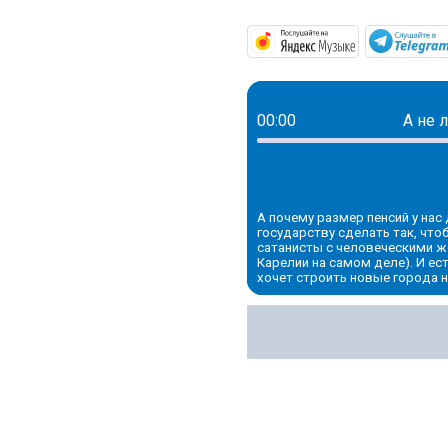
https://mus
00:00
А не 
А почему размер пенсий у нас
государству сделать так, что
сатанисты с человеческими ж
Карелии на самом деле). И ес
хочет строить новые города н