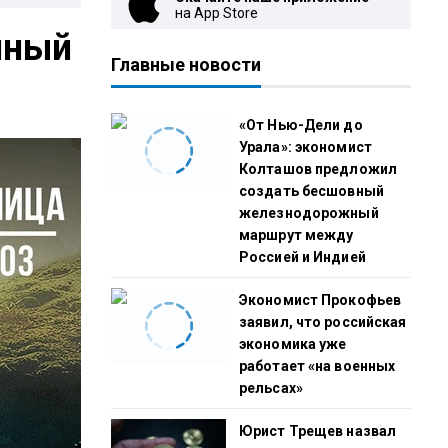
на App Store
нный
Главные новости
«От Нью-Дели до
Урала»: экономист
Колташов предложил
создать бесшовный
железнодорожный
маршрут между
Россией и Индией
Экономист Прокофьев
заявил, что российская
экономика уже
работает «на военных
рельсах»
Юрист Трещев назвал