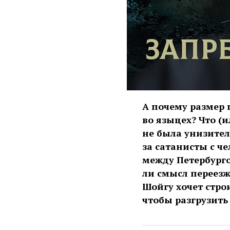
А почему размер 
во языцех? Что (и
не была унизител
за сатанисты с ч
между Петербурго
ли смысл переезж
Шойгу хочет стро
чтобы разгрузить