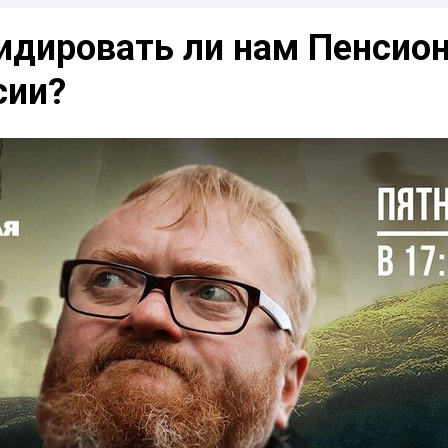
видировать ли нам Пенсио
сии?