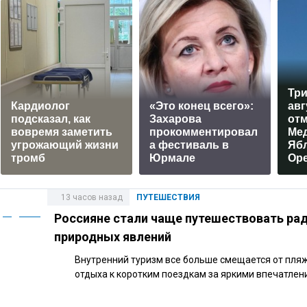
Три
Кардиолог
«Это конец всего»:
авг
подсказал, как
Захарова
от
вовремя заметить
прокомментировал
Ме
угрожающий жизни
а фестиваль в
Яб
тромб
Юрмале
Ор
13 часов назад
ПУТЕШЕСТВИЯ
Россияне стали чаще путешествовать ра
природных явлений
Внутренний туризм все больше смещается от пля
отдыха к коротким поездкам за яркими впечатлен