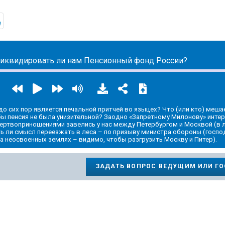
ic.yandex.ru/album/14555379
https://t.me/mavestreambot/app?startapp=rkp-zapretnyj-m
ликвидировать ли нам Пенсионный фонд России?
 до сих пор является печальной притчей во языцех? Что (или кто) меша
бы пенсия не была унизительной? Заодно «Запретному Милонову» интер
ертвоприношениями завелись у нас между Петербургом и Москвой (в 
ть ли смысл переезжать в леса – по призыву министра обороны (госпо
а неосвоенных землях – видимо, чтобы разгрузить Москву и Питер).
ЗАДАТЬ ВОПРОС ВЕДУЩИМ ИЛИ Г