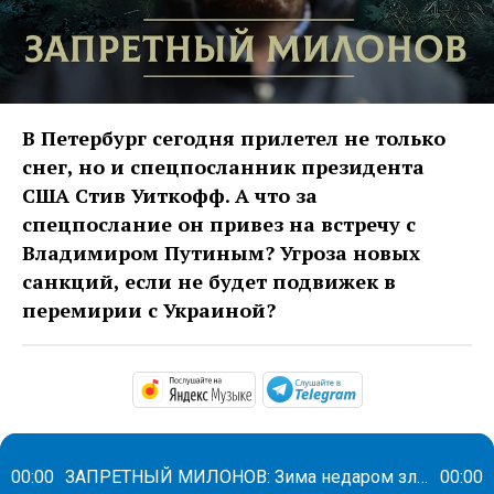
В Петербург сегодня прилетел не только
снег, но и спецпосланник президента
США Стив Уиткофф. А что за
спецпослание он привез на встречу с
Владимиром Путиным? Угроза новых
санкций, если не будет подвижек в
перемирии с Украиной?
https://music.yandex.ru/alb
https://t.me/ma
00:00
ЗАПРЕТНЫЙ МИЛОНОВ: Зима недаром злится?..
00:00