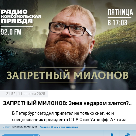
21:52 | 11 апреля 2025
ЗАПРЕТНЫЙ МИЛОНОВ: Зима недаром злится?..
В Петербург сегодня прилетел не только снег, но и
спецпосланник президента США Стив Уиткофф. А что за
спецпослание он привез на встречу с Владимиром Путиным?
02:03
|
ГЛАВНЫЕ ТЕМЫ ДНЯ
Главное. О чем говорит страна
Угроза новых санкций, если не будет подвижек в перемирии