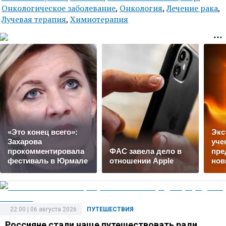
Онкологическое заболевание
,
Онкология
,
Лечение рака
,
Лучевая терапия
,
Химиотерапия
«Это конец всего»:
Экс
Захарова
уче
прокомментировала
ФАС завела дело в
пре
фестиваль в Юрмале
отношении Apple
нов
22:00 | 06 августа 2026
ПУТЕШЕСТВИЯ
Россияне стали чаще путешествовать ради