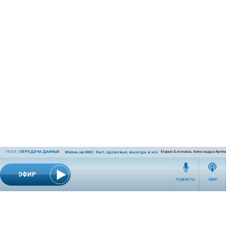
19:03
|
ПЕРЕДАЧА ДАННЫХ
Мария Баченина, Александра Артем
Жизнь на МКС: быт, здоровье, выходы в космос
ЭФИР
ПОДКАСТЫ
ЭФИР