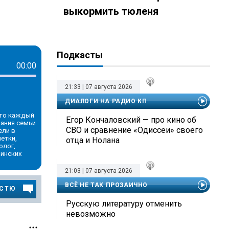
выкормить тюленя
z-pet
Подкасты
00:00
21:33 | 07 августа 2026
ДИАЛОГИ НА РАДИО КП
это каждый
Егор Кончаловский — про кино об
вания семьи
СВО и сравнение «Одиссеи» своего
ели в
етки,
отца и Нолана
олог,
цинских
21:03 | 07 августа 2026
ВСЁ НЕ ТАК ПРОЗАИЧНО
ОСТЮ
Русскую литературу отменить
невозможно