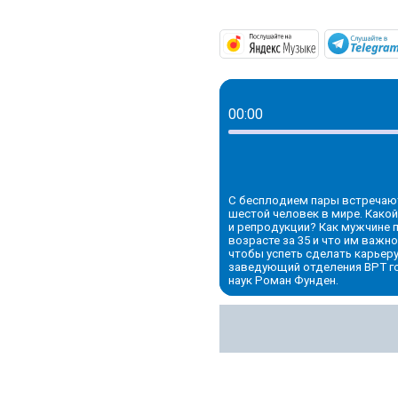
https://mus
00:00
С бесплодием пары встречают
шестой человек в мире. Како
и репродукции? Как мужчине 
возрасте за 35 и что им важн
чтобы успеть сделать карьеру
заведующий отделения ВРТ го
наук Роман Фунден.