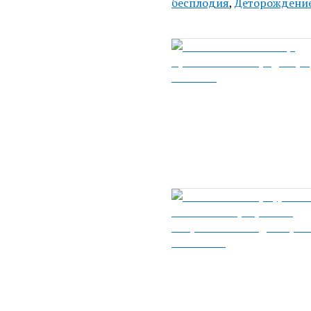
бесплодия
,
Деторождени