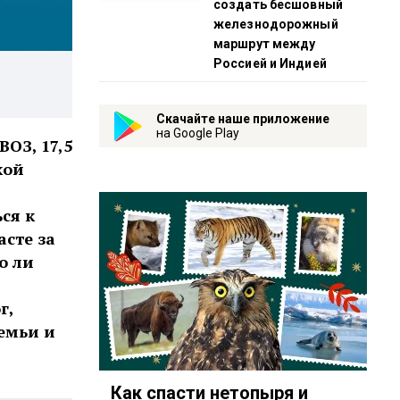
создать бесшовный
железнодорожный
маршрут между
Россией и Индией
Скачайте наше приложение
на Google Play
ОЗ, 17,5
кой
ся к
сте за
о ли
г,
емьи и
Как спасти нетопыря и