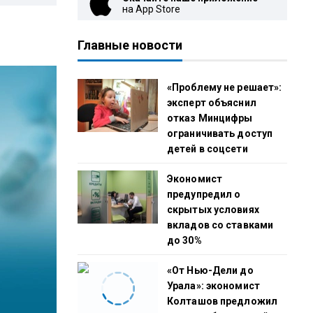
на App Store
Главные новости
«Проблему не решает»:
эксперт объяснил
отказ Минцифры
ограничивать доступ
детей в соцсети
Экономист
предупредил о
скрытых условиях
вкладов со ставками
до 30%
«От Нью-Дели до
Урала»: экономист
Колташов предложил