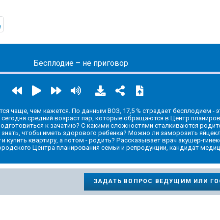
ic.yandex.ru/album/14748924
https://t.me/mavestreambot/app?startapp=rkp-zdorovyj-ra
Бесплодие – не приговор
ся чаще, чем кажется. По данным ВОЗ, 17,5 % страдает бесплодием - 
й сегодня средний возраст пар, которые обращаются в Центр планиро
подготовиться к зачатию? С какими сложностями сталкиваются родит
о знать, чтобы иметь здорового ребенка? Можно ли заморозить яйцекл
 и купить квартиру, а потом - родить? Рассказывает врач акушер-гинек
родского Центра планирования семьи и репродукции, кандидат меди
ЗАДАТЬ ВОПРОС ВЕДУЩИМ ИЛИ Г