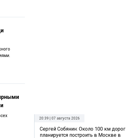
ди
жного
иями.
лярными
ии
всех
20:39 | 07 августа 2026
Сергей Собянин: Около 100 км дорог
планируется построить в Москве в