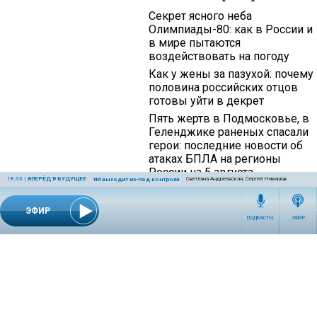
Секрет ясного неба
Олимпиады-80: как в России и
в мире пытаются
воздействовать на погоду
Как у жены за пазухой: почему
половина российских отцов
готовы уйти в декрет
Пять жертв в Подмосковье, в
Геленджике раненых спасали
герои: последние новости об
атаках БПЛА на регионы
России на 5 августа
18:33
|
ВПЕРЁД В БУДУЩЕЕ
Светлана Андреевская, Сергей Никишов
ИИ выходит из-под контроля
ЭФИР
ПОДКАСТЫ
ЭФИР