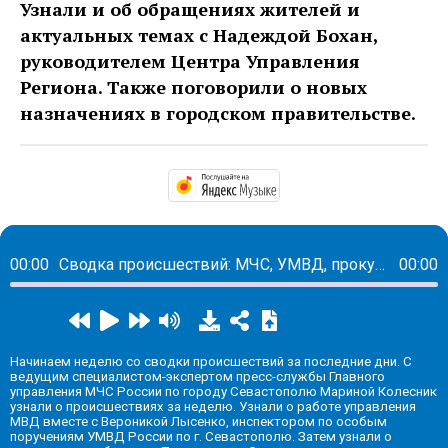
Узнали и об обращениях жителей и
актуальных темах с Надеждой Бохан,
руководителем Центра Управления
Региона. Также поговорили о новых
назначениях в городском правительстве.
https://music.yandex.
00:00
Сводка происшествий: МЧС, УМВД, прокуратура, ЦУР.
00:00
Начинаем неделю со сводки происшествий за последние дни. С
ведущим специалистом-экспертом пресс-службы Главного
управления МЧС России по городу Севастополю Мариной Колесник
узнали о происшествиях за неделю. Узнали о работе управления
МВД вместе с Вероникой Лысенко, инспектором по особым
поручениям УМВД России по г. Севастополю. Затем узнали о