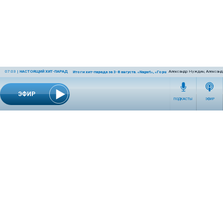
07:03
|
НАСТОЯЩИЙ ХИТ-ПАРАД
Александр Нуждин, Александ
Итоги хит-парада за 3-8 августа. «Nagart», «Горшенёв» и «Крематорий»
ЭФИР
ПОДКАСТЫ
ЭФИР
СЕТЕВОЕ ИЗДАНИЕ RADIOKP.RU ЗАРЕГИСТРИРОВАНО РОСКОМНАДЗОРОМ,
СВИДЕТЕЛЬСТВО ЭЛ № ФС77-76389 ОТ 26.07.2019 ГОДА.
УЧРЕДИТЕЛЬ И РЕДАКЦИЯ АО «ИЗДАТЕЛЬСКИЙ ДОМ «КОМСОМОЛЬСКАЯ
ПРАВДА». ГЕНЕРАЛЬНЫЙ ДИРЕКТОР: НОСОВА ОЛЕСЯ ВЯЧЕСЛАВОВНА.
ИЗДАТЕЛЬ: КОРШУНОВ ИЛЬЯ СЕРГЕЕВИЧ. ШEФ РЕДАКТОР: КУЗЬМИН ДМИТРИЙ