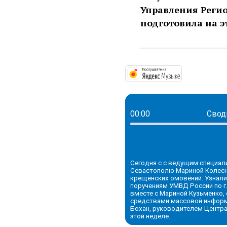
Управления Регио
подготовила на э
https://mus
00:00
Свод
Сегодня с с ведущим специал
Севастополю Мариной Колесни
крещенских омовений. Узнали
поручениям УМВД России по г
вместе с Мариной Кузьменко
средствами массовой информа
Бохан, руководителем Центра
этой неделе.