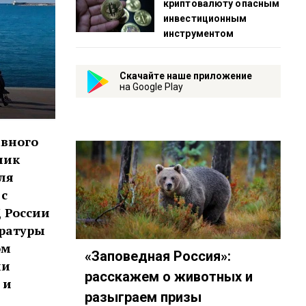
криптовалюту опасным
инвестиционным
инструментом
Скачайте наше приложение
на Google Play
авного
ник
ля
 с
 России
уратуры
ом
«Заповедная Россия»:
ми
расскажем о животных и
 и
разыграем призы