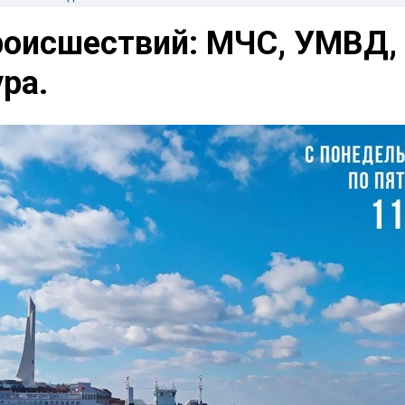
роисшествий: МЧС, УМВД,
ра.