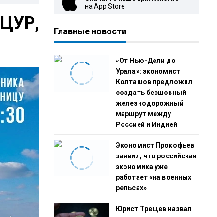
на App Store
 ЦУР,
Главные новости
«От Нью-Дели до
Урала»: экономист
Колташов предложил
создать бесшовный
железнодорожный
маршрут между
Россией и Индией
Экономист Прокофьев
заявил, что российская
экономика уже
работает «на военных
рельсах»
Юрист Трещев назвал