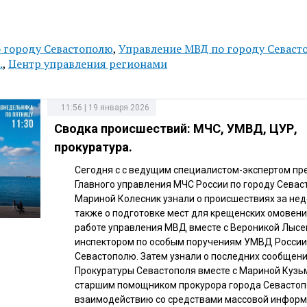
 городу Севастополю
,
Управление МВД по городу Севаст
.
,
Центр управления регионами
11:56 | 19 января 2026
Сводка происшествий: МЧС, УМВД, ЦУР,
прокуратура.
Сегодня с с ведущим специалистом-экспертом пр
Главного управления МЧС России по городу Сева
Мариной Колесник узнали о происшествиях за нед
также о подготовке мест для крещенских омовени
работе управления МВД вместе с Вероникой Лысе
инспектором по особым поручениям УМВД России 
Севастополю. Затем узнали о последних сообщен
Прокуратуры Севастополя вместе с Мариной Кузь
старшим помощником прокурора города Севастоп
взаимодействию со средствами массовой информ