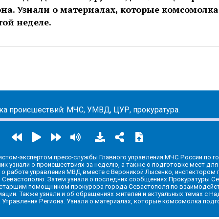
на. Узнали о материалах, которые комсомолка
той неделе.
ic.yandex.com/album/24235836
ка происшествий: МЧС, УМВД, ЦУР, прокуратура.
истом-экспертом пресс-службы Главного управления МЧС России по г
к узнали о происшествиях за неделю, а также о подготовке мест для
 о работе управления МВД вместе с Вероникой Лысенко, инспектором
. Севастополю. Затем узнали о последних сообщениях Прокуратуры С
, старшим помощником прокурора города Севастополя по взаимодейс
ции. Также узнали и об обращениях жителей и актуальных темах с Н
 Управления Региона. Узнали о материалах, которые комсомолка подг