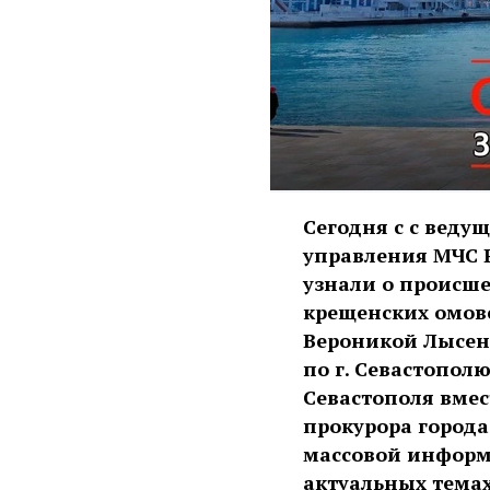
Сегодня с с веду
управления МЧС 
узнали о происше
крещенских омове
Вероникой Лысен
по г. Севастопол
Севастополя вме
прокурора города
массовой информ
актуальных темах