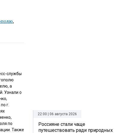
ополю
,
есс-службы
стополю
елю, а
й. Узнали о
нко,
по г.
иях
22:00 | 06 августа 2026
менко,
оля по
Россияне стали чаще
ации. Также
путешествовать ради природных