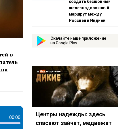
создать бесшовный
железнодорожный
маршрут между
Россией и Индией
Скачайте наше приложение
на Google Play
тей в
датель
нна
Центры надежды: здесь
00:00
спасают зайчат, медвежат