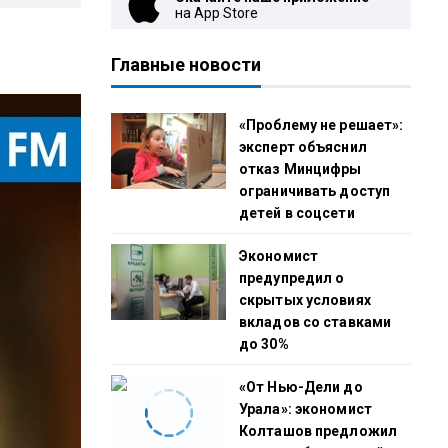
на App Store
Главные новости
«Проблему не решает»:
эксперт объяснил
отказ Минцифры
ограничивать доступ
детей в соцсети
Экономист
предупредил о
скрытых условиях
вкладов со ставками
до 30%
«От Нью-Дели до
Урала»: экономист
Колташов предложил