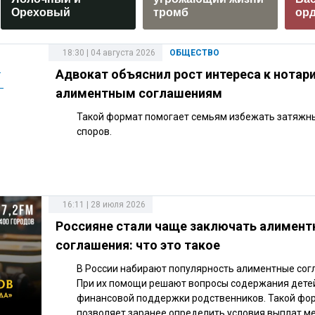
Ореховый
тромб
ор
18:30 | 04 августа 2026
ОБЩЕСТВО
Адвокат объяснил рост интереса к нота
алиментным соглашениям
Такой формат помогает семьям избежать затяжн
споров.
16:11 | 28 июля 2026
Россияне стали чаще заключать алимен
соглашения: что это такое
В России набирают популярность алиментные сог
При их помощи решают вопросы содержания дете
финансовой поддержки родственников. Такой фо
позволяет заранее определить условия выплат м