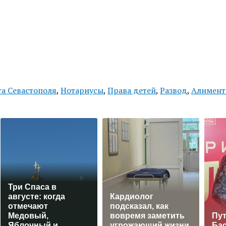
та Севастополя
,
Нотариусы
,
Права детей
,
Развод
,
Алимен
Три Спаса в
августе: когда
Кардиолог
отмечают
подсказал, как
Медовый,
вовремя заметить
Пут
Яблочный и
угрожающий жизни
Ба