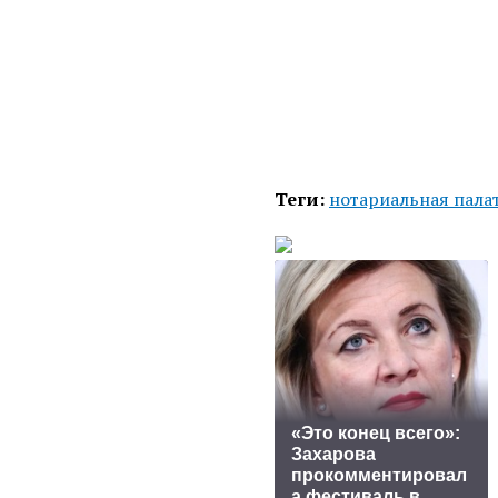
Теги:
нотариальная пала
«Это конец всего»:
Захарова
прокомментировал
а фестиваль в