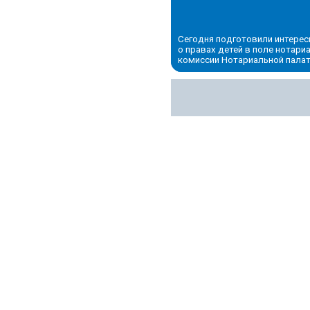
Сегодня подготовили интере
о правах детей в поле нотар
комиссии Нотариальной палат