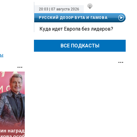
20:03 | 07 августа 2026
РУССКИЙ ДОЗОР БУТА И ГАМОВА
Куда идет Европа без лидеров?
ВСЕ ПОДКАСТЫ
ты
Лариса Долина
Квитанц
ин наградил
резко осадила
выросли
скова особым
журналистку из-за
срока: ч