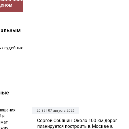
деном
приветствия
произош
риальным
ых судебных
тные
лашения.
20:39 | 07 августа 2026
й и
Сергей Собянин: Около 100 км дорог
рмат
планируется построить в Москве в
ежду