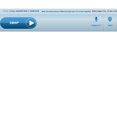
15:03
|
КОЦ: АНАЛИТИКА С ИМЕНЕМ
Александр Коц, Игорь Из
Как рокировка в Минобороны России приблизит победу
ЭФИР
ПОДКАСТЫ
ЭФИР
СЕТЕВОЕ ИЗДАНИЕ RADIOKP.RU ЗАРЕГИСТРИРОВАНО РОСКОМНАДЗОРОМ,
СВИДЕТЕЛЬСТВО ЭЛ № ФС77-76389 ОТ 26.07.2019 ГОДА.
УЧРЕДИТЕЛЬ И РЕДАКЦИЯ АО «ИЗДАТЕЛЬСКИЙ ДОМ «КОМСОМОЛЬСКАЯ
ПРАВДА». ГЕНЕРАЛЬНЫЙ ДИРЕКТОР: НОСОВА ОЛЕСЯ ВЯЧЕСЛАВОВНА.
ИЗДАТЕЛЬ: КОРШУНОВ ИЛЬЯ СЕРГЕЕВИЧ. ШEФ РЕДАКТОР: КУЗЬМИН ДМИТРИЙ
ВЛАДИМИРОВИЧ.
RADIOKPWEB@KP.RU
ТЕЛЕФОН РЕДАКЦИИ: +7 (495) 665-75-28 127015, Г. МОСКВА,
УЛ. НОВОДМИТРОВСКАЯ, Д.5А СТР.8 , ЭТАЖ 7
ИСКЛЮЧИТЕЛЬНЫЕ ПРАВА НА МАТЕРИАЛЫ, РАЗМЕЩЁННЫЕ В СЕТЕВОМ ИЗДАНИИ
RADIOKP.RU (WWW.RADIOKP.RU), В СООТВЕТСТВИИ С ЗАКОНОДАТЕЛЬСТВОМ
РОССИЙСКОЙ ФЕДЕРАЦИИ ОБ ОХРАНЕ РЕЗУЛЬТАТОВ ИНТЕЛЛЕКТУАЛЬНОЙ
ДЕЯТЕЛЬНОСТИ ПРИНАДЛЕЖАТ АО «ИЗДАТЕЛЬСКИЙ ДОМ «КОМСОМОЛЬСКАЯ