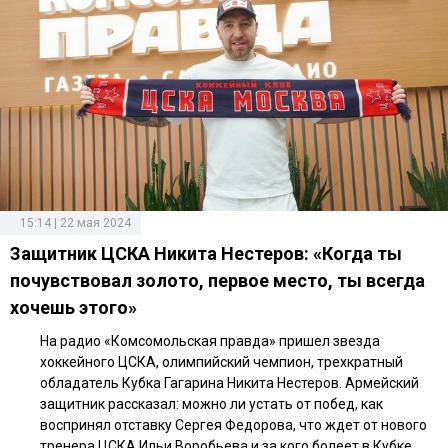
15:14 | 22 мая 2024
Защитник ЦСКА Никита Нестеров: «Когда ты
почувствовал золото, первое место, ты всегда
хочешь этого»
На радио «Комсомольская правда» пришел звезда
хоккейного ЦСКА, олимпийский чемпион, трехкратный
обладатель Кубка Гагарина Никита Нестеров. Армейский
защитник рассказал: можно ли устать от побед, как
воспринял отставку Сергея Федорова, что ждет от нового
тренера ЦСКА Ильи Воробьева и за кого болеет в Кубке