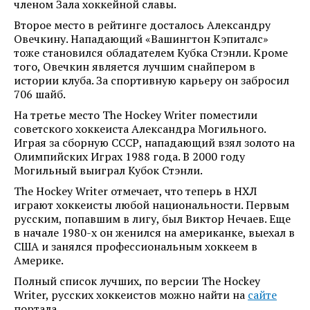
членом Зала хоккейной славы.
Второе место в рейтинге досталось Александру
Овечкину. Нападающий «Вашингтон Кэпиталс»
тоже становился обладателем Кубка Стэнли. Кроме
того, Овечкин является лучшим снайпером в
истории клуба. За спортивную карьеру он забросил
706 шайб.
На третье место The Hockey Writer поместили
советского хоккеиста Александра Могильного.
Играя за сборную СССР, нападающий взял золото на
Олимпийских Играх 1988 года. В 2000 году
Могильный выиграл Кубок Стэнли.
The Hockey Writer отмечает, что теперь в НХЛ
играют хоккеисты любой национальности. Первым
русским, попавшим в лигу, был Виктор Нечаев. Еще
в начале 1980-х он женился на американке, выехал в
США и занялся профессиональным хоккеем в
Америке.
Полный список лучших, по версии The Hockey
Writer, русских хоккеистов можно найти на
сайте
портала.