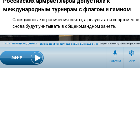
Российских армрестлеров допустили к
международным турнирам с флагом и гимном
Санкционные ограничения сняты, а результаты спортсменов
снова будут учитывать в общекомандном зачете.
19:03
|
ПЕРЕДАЧА ДАННЫХ
Мария Баченина, Александра Артем
Жизнь на МКС: быт, здоровье, выходы в космос
ЭФИР
ПОДКАСТЫ
ЭФИР
14:00 | 21 июля 2026
СПОРТ