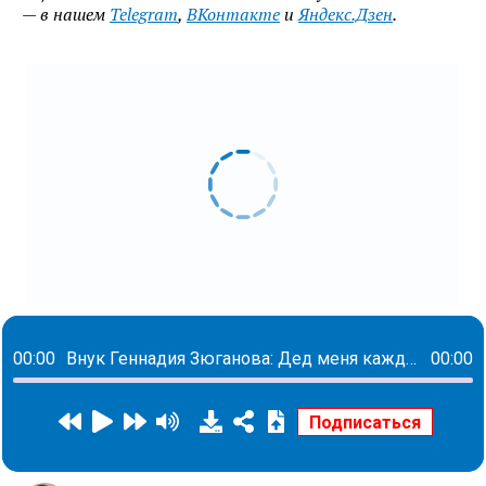
— в нашем
Telegram
,
ВКонтакте
и
Яндекс.Дзен
.
00:00
Внук Геннадия Зюганова: Дед меня каждое воскресенье на политбюро вызывает
00:00