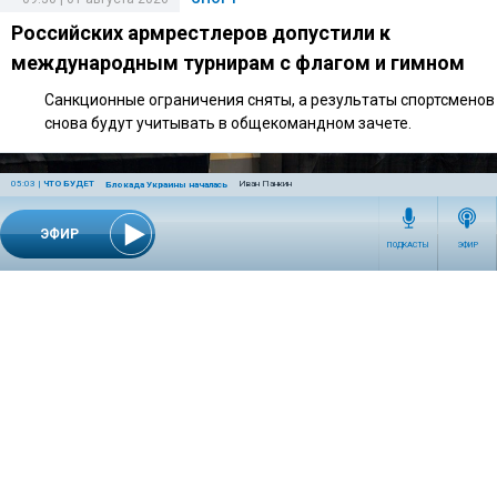
Российских армрестлеров допустили к
международным турнирам с флагом и гимном
Санкционные ограничения сняты, а результаты спортсменов
снова будут учитывать в общекомандном зачете.
05:03
|
ЧТО БУДЕТ
Иван Панкин
Блокада Украины началась
ЭФИР
ПОДКАСТЫ
ЭФИР
14:00 | 21 июля 2026
СПОРТ