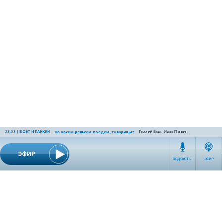
23:03
|
БОВТ И ПАНКИН
Георгий Бовт, Иван Панкин
По каким рельсам поедем, товарищи?
ЭФИР
ПОДКАСТЫ
ЭФИР