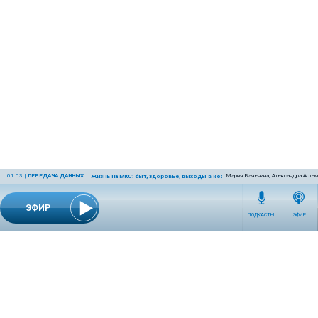
01:03
|
ПЕРЕДАЧА ДАННЫХ
Мария Баченина, Александра Артем
Жизнь на МКС: быт, здоровье, выходы в космос
ЭФИР
ПОДКАСТЫ
ЭФИР