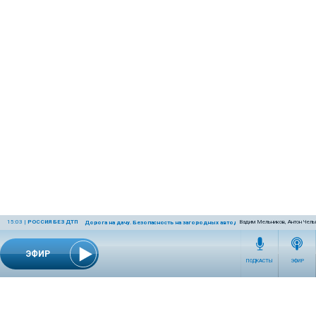
15:03
|
РОССИЯ БЕЗ ДТП
Вадим Мельников, Антон Чел
Дорога на дачу. Безопасность на загородных автодорогах
ЭФИР
ПОДКАСТЫ
ЭФИР