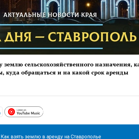
ду землю сельскохозяйственного назначения, к
 куда обращаться и на какой срок аренды
https://www.youtube.com/playlist?list
ic.yandex.com/album/29258044?dir=desc&activeTab=about
https://t.me/mavestreambot/app?startapp=26temadniastav
Как взять землю в аренду на Ставрополье