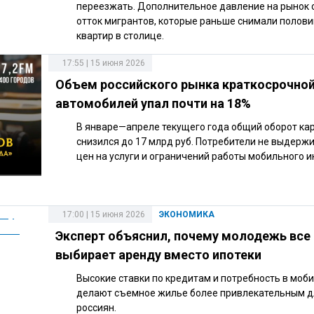
переезжать. Дополнительное давление на рынок 
отток мигрантов, которые раньше снимали полов
квартир в столице.
17:55 | 15 июня 2026
Объем российского рынка краткосрочно
автомобилей упал почти на 18%
В январе—апреле текущего года общий оборот ка
снизился до 17 млрд руб. Потребители не выдерж
цен на услуги и ограничений работы мобильного и
17:00 | 15 июня 2026
ЭКОНОМИКА
Эксперт объяснил, почему молодежь все
выбирает аренду вместо ипотеки
Высокие ставки по кредитам и потребность в моб
делают съемное жилье более привлекательным 
россиян.