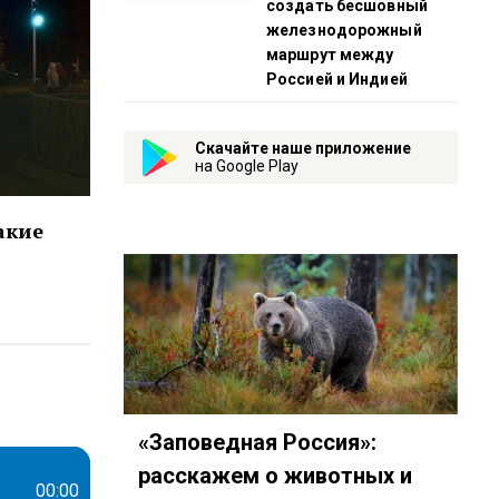
создать бесшовный
железнодорожный
маршрут между
Россией и Индией
Скачайте наше приложение
на Google Play
акие
=PLTf3xrUJUQKzcsvITy_QjML1cimKovTYD
«Заповедная Россия»:
расскажем о животных и
00:00