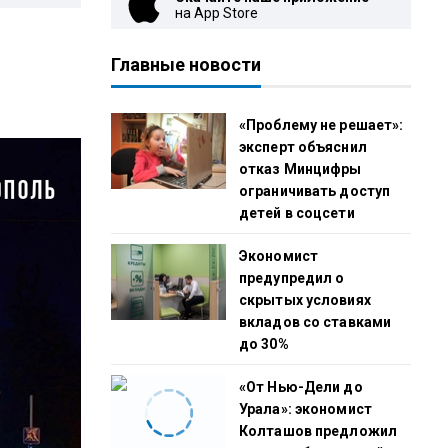
на App Store
Главные новости
«Проблему не решает»:
эксперт объяснил
отказ Минцифры
ограничивать доступ
детей в соцсети
Экономист
предупредил о
скрытых условиях
вкладов со ставками
до 30%
«От Нью-Дели до
Урала»: экономист
Колташов предложил