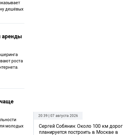
оказывает
ину дешёвых
й аренды
ршеринга
ивают роста
нтернета.
 чаще
20:39 | 07 августа 2026
ильности
Сергей Собянин: Около 100 км дорог
для молодых
планируется построить в Москве в