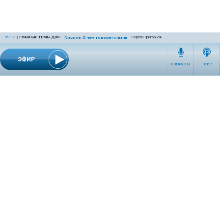
09:13
|
ГЛАВНЫЕ ТЕМЫ ДНЯ
Сергей Григорьев
Главное. О чем говорит страна
ЭФИР
ПОДКАСТЫ
ЭФИР
СЕТЕВОЕ ИЗДАНИЕ RADIOKP.RU ЗАРЕГИСТРИРОВАНО РОСКОМНАДЗОРОМ,
СВИДЕТЕЛЬСТВО ЭЛ № ФС77-76389 ОТ 26.07.2019 ГОДА.
УЧРЕДИТЕЛЬ И РЕДАКЦИЯ АО «ИЗДАТЕЛЬСКИЙ ДОМ «КОМСОМОЛЬСКАЯ
ПРАВДА». ГЕНЕРАЛЬНЫЙ ДИРЕКТОР: НОСОВА ОЛЕСЯ ВЯЧЕСЛАВОВНА.
ИЗДАТЕЛЬ: КОРШУНОВ ИЛЬЯ СЕРГЕЕВИЧ. ШEФ РЕДАКТОР: КУЗЬМИН ДМИТРИЙ
ВЛАДИМИРОВИЧ.
RADIOKPWEB@KP.RU
ТЕЛЕФОН РЕДАКЦИИ: +7 (495) 665-75-28 127015, Г. МОСКВА,
УЛ. НОВОДМИТРОВСКАЯ, Д.5А СТР.8 , ЭТАЖ 7
ИСКЛЮЧИТЕЛЬНЫЕ ПРАВА НА МАТЕРИАЛЫ, РАЗМЕЩЁННЫЕ В СЕТЕВОМ ИЗДАНИИ