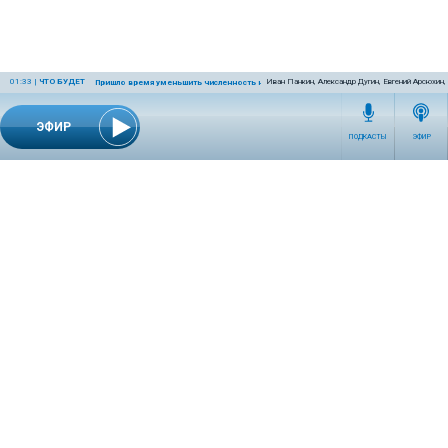
01:33
|
ЧТО БУДЕТ
Иван Панкин, Александр Дугин, Евгений Арсюхин
Пришло время уменьшить численность населения Земли
ЭФИР
ПОДКАСТЫ
ЭФИР
СЕТЕВОЕ ИЗДАНИЕ RADIOKP.RU ЗАРЕГИСТРИРОВАНО РОСКОМНАДЗОРОМ,
СВИДЕТЕЛЬСТВО ЭЛ № ФС77-76389 ОТ 26.07.2019 ГОДА.
УЧРЕДИТЕЛЬ И РЕДАКЦИЯ АО «ИЗДАТЕЛЬСКИЙ ДОМ «КОМСОМОЛЬСКАЯ