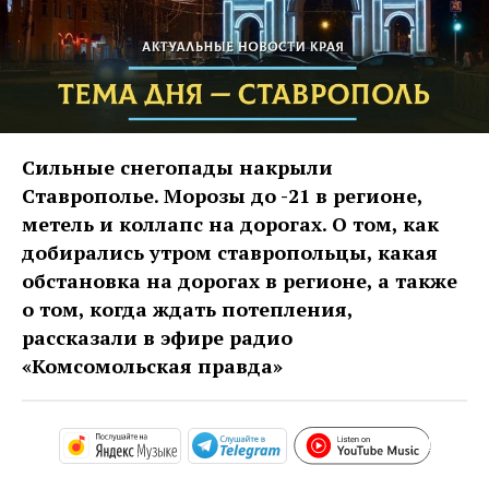
Сильные снегопады накрыли
Ставрополье. Морозы до -21 в регионе,
метель и коллапс на дорогах. О том, как
добирались утром ставропольцы, какая
обстановка на дорогах в регионе, а также
о том, когда ждать потепления,
рассказали в эфире радио
«Комсомольская правда»
https:
https://music.yandex.com/album/2925
https://t.me/mavestream