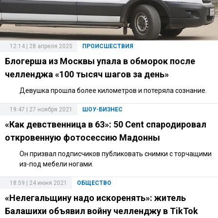
12:14 | 28 апреля 2025
ПРОИСШЕСТВИЯ
Блогерша из Москвы упала в обморок после
челленджа «100 тысяч шагов за день»
Девушка прошла более километров и потеряла сознание.
19:47 | 27 ноября 2021
ШОУ-БИЗНЕС
«Как девственница в 63»: 50 Cent спародировал
откровенную фотосессию Мадонны
Он призвал подписчиков публиковать снимки с торчащими
из-под мебели ногами.
18:59 | 24 июня 2021
ОБЩЕСТВО
«Нелегальщину надо искоренять»: житель
Балашихи объявил войну челленджу в TikTok