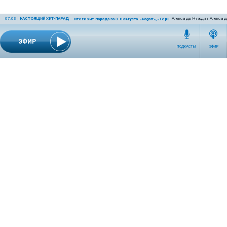
07:03
|
НАСТОЯЩИЙ ХИТ-ПАРАД
Александр Нуждин, Александ
Итоги хит-парада за 3-8 августа. «Nagart», «Горшенёв» и «Крематорий»
ЭФИР
ПОДКАСТЫ
ЭФИР
СЕТЕВОЕ ИЗДАНИЕ RADIOKP.RU ЗАРЕГИСТРИРОВАНО РОСКОМНАДЗОРОМ,
СВИДЕТЕЛЬСТВО ЭЛ № ФС77-76389 ОТ 26.07.2019 ГОДА.
УЧРЕДИТЕЛЬ И РЕДАКЦИЯ АО «ИЗДАТЕЛЬСКИЙ ДОМ «КОМСОМОЛЬСКАЯ
ПРАВДА». ГЕНЕРАЛЬНЫЙ ДИРЕКТОР: НОСОВА ОЛЕСЯ ВЯЧЕСЛАВОВНА.
ИЗДАТЕЛЬ: КОРШУНОВ ИЛЬЯ СЕРГЕЕВИЧ. ШEФ РЕДАКТОР: КУЗЬМИН ДМИТРИЙ
ВЛАДИМИРОВИЧ.
RADIOKPWEB@KP.RU
ТЕЛЕФОН РЕДАКЦИИ: +7 (495) 665-75-28 127015, Г. МОСКВА,
УЛ. НОВОДМИТРОВСКАЯ, Д.5А СТР.8 , ЭТАЖ 7
ИСКЛЮЧИТЕЛЬНЫЕ ПРАВА НА МАТЕРИАЛЫ, РАЗМЕЩЁННЫЕ В СЕТЕВОМ ИЗДАНИИ
RADIOKP.RU (WWW.RADIOKP.RU), В СООТВЕТСТВИИ С ЗАКОНОДАТЕЛЬСТВОМ
РОССИЙСКОЙ ФЕДЕРАЦИИ ОБ ОХРАНЕ РЕЗУЛЬТАТОВ ИНТЕЛЛЕКТУАЛЬНОЙ
ДЕЯТЕЛЬНОСТИ ПРИНАДЛЕЖАТ АО «ИЗДАТЕЛЬСКИЙ ДОМ «КОМСОМОЛЬСКАЯ
ПРАВДА» ©, И НЕ ПОДЛЕЖАТ ИСПОЛЬЗОВАНИЮ ДРУГИМИ ЛИЦАМИ В КАКОЙ БЫ