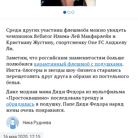
Среди других участниц флешмоба можно увидеть
чемпионок Bellator Илима-Лей Макфарлейн и
Кристиану Жустину, спортсменку One FC Анджелу
Ли.
Заметим, что российским знаменитостям больше
полюбился
карантинный флешмоб с подушками
.
Инста-блогеры и звезды шоу-бизнеса старались
перещеголять друг друга в образах из постельного
белья.
Даже модная мама Дяди Федора из мультфильма
«Простоквашино» последовала тренду и
обрядилась
в подушку. Папе Дяди Федора наряд
жены очень понравился.
Ника Руднева
16 мая 2020, 12:15