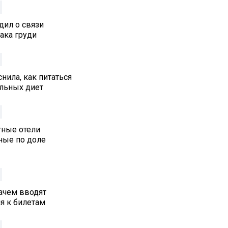
дил о связи
ака груди
нила, как питаться
альных диет
тные отели
ные по доле
ачем вводят
я к билетам