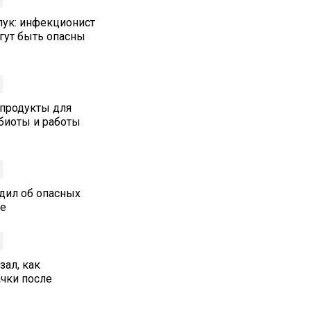
лук: инфекционист
гут быть опасны
 продукты для
биоты и работы
дил об опасных
ре
ал, как
ачки после