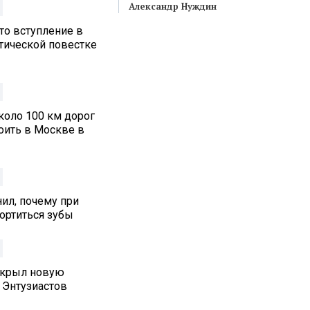
Александр Нуждин
то вступление в
итической повестке
коло 100 км дорог
оить в Москве в
ил, почему при
ортиться зубы
ткрыл новую
 Энтузиастов