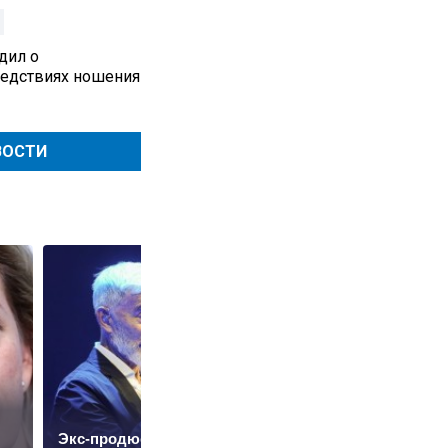
дил о
едствиях ношения
ВОСТИ
Экс-продюсер
Почему в Тюмени