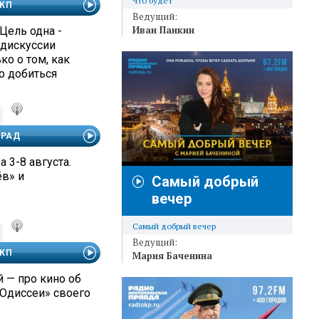
Что будет
 КП
Ведущий:
Иван Панкин
Цель одна -
 дискуссии
о о том, как
о добиться
АРАД
а 3-8 августа.
ёв» и
Самый добрый
вечер
Самый добрый вечер
Ведущий:
 КП
Мария Баченина
 — про кино об
«Одиссеи» своего