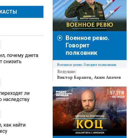
ДКАСТЫ
Военное ревю.
Говорит
полковник
л, почему диета
т снизить
Военное ревю. Говорит полковник
Ведущие:
Виктор Баранец
Аким Апачев
переходят ли
 наследству
, как найти
есу