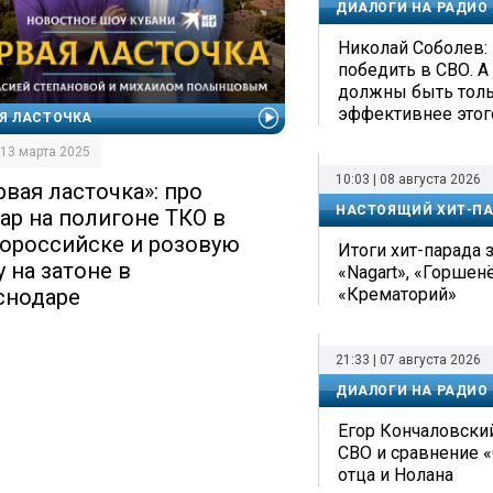
ДИАЛОГИ НА РАДИО
Николай Соболев: 
победить в СВО. А
должны быть тольк
эффективнее этог
Я ЛАСТОЧКА
| 13 марта 2025
10:03 | 08 августа 2026
рвая ласточка»: про
НАСТОЯЩИЙ ХИТ-П
ар на полигоне ТКО в
ороссийске и розовую
Итоги хит-парада з
 на затоне в
«Nagart», «Горшен
«Крематорий»
снодаре
21:33 | 07 августа 2026
ДИАЛОГИ НА РАДИО
Егор Кончаловский
СВО и сравнение 
отца и Нолана