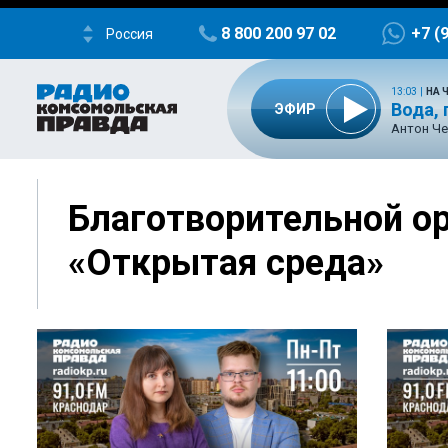
8 800 200 97 02
+7 (
Россия
13:03
|
НА 
Вода,
ЭФИР
Антон Че
Благотворительной о
«Открытая среда»