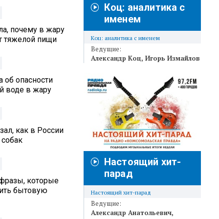
Коц: аналитика с
именем
а, почему в жару
Коц: аналитика с именем
от тяжелой пищи
Ведущие:
Александр Коц
Игорь Измайлов
а об опасности
й воде в жару
ал, как в России
 собак
Настоящий хит-
парад
 фразы, которые
вить бытовую
Настоящий хит-парад
Ведущие:
Александр Анатольевич