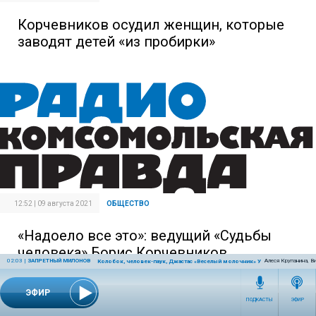
Корчевников осудил женщин, которые
заводят детей «из пробирки»
12:52 | 09 августа 2021
ОБЩЕСТВО
«Надоело все это»: ведущий «Судьбы
человека» Борис Корчевников
02:03
|
ЗАПРЕТНЫЙ МИЛОНОВ
Алеся Крупанина, В
Колобок, человек-паук, Джастас «Веселый молочник» Уолкер, олимпиад
прокомментировал уход из программы
ЭФИР
ПОДКАСТЫ
ЭФИР