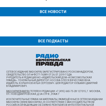
ВСЕ НОВОСТИ
ВСЕ ПОДКАСТЫ
СЕТЕВОЕ ИЗДАНИЕ RADIOKP.RU ЗАРЕГИСТРИРОВАНО РОСКОМНАДЗОРОМ,
СВИДЕТЕЛЬСТВО ЭЛ № ФС77-76389 ОТ 26.07.2019 ГОДА.
УЧРЕДИТЕЛЬ И РЕДАКЦИЯ АО «ИЗДАТЕЛЬСКИЙ ДОМ «КОМСОМОЛЬСКАЯ
ПРАВДА». ГЕНЕРАЛЬНЫЙ ДИРЕКТОР: НОСОВА ОЛЕСЯ ВЯЧЕСЛАВОВНА.
ИЗДАТЕЛЬ: КОРШУНОВ ИЛЬЯ СЕРГЕЕВИЧ. ШEФ РЕДАКТОР: КУЗЬМИН ДМИТРИЙ
ВЛАДИМИРОВИЧ.
RADIOKPWEB@KP.RU
ТЕЛЕФОН РЕДАКЦИИ: +7 (495) 665-75-28 127015, Г. МОСКВА,
УЛ. НОВОДМИТРОВСКАЯ, Д.5А СТР.8 , ЭТАЖ 7
ИСКЛЮЧИТЕЛЬНЫЕ ПРАВА НА МАТЕРИАЛЫ, РАЗМЕЩЁННЫЕ В СЕТЕВОМ ИЗДАНИИ
RADIOKP.RU (WWW.RADIOKP.RU), В СООТВЕТСТВИИ С ЗАКОНОДАТЕЛЬСТВОМ
РОССИЙСКОЙ ФЕДЕРАЦИИ ОБ ОХРАНЕ РЕЗУЛЬТАТОВ ИНТЕЛЛЕКТУАЛЬНОЙ