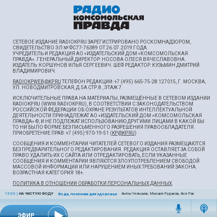
СЕТЕВОЕ ИЗДАНИЕ RADIOKP.RU ЗАРЕГИСТРИРОВАНО РОСКОМНАДЗОРОМ,
СВИДЕТЕЛЬСТВО ЭЛ № ФС77-76389 ОТ 26.07.2019 ГОДА.
УЧРЕДИТЕЛЬ И РЕДАКЦИЯ АО «ИЗДАТЕЛЬСКИЙ ДОМ «КОМСОМОЛЬСКАЯ
ПРАВДА». ГЕНЕРАЛЬНЫЙ ДИРЕКТОР: НОСОВА ОЛЕСЯ ВЯЧЕСЛАВОВНА.
ИЗДАТЕЛЬ: КОРШУНОВ ИЛЬЯ СЕРГЕЕВИЧ. ШEФ РЕДАКТОР: КУЗЬМИН ДМИТРИЙ
ВЛАДИМИРОВИЧ.
RADIOKPWEB@KP.RU
ТЕЛЕФОН РЕДАКЦИИ: +7 (495) 665-75-28 127015, Г. МОСКВА,
УЛ. НОВОДМИТРОВСКАЯ, Д.5А СТР.8 , ЭТАЖ 7
ИСКЛЮЧИТЕЛЬНЫЕ ПРАВА НА МАТЕРИАЛЫ, РАЗМЕЩЁННЫЕ В СЕТЕВОМ ИЗДАНИИ
RADIOKP.RU (WWW.RADIOKP.RU), В СООТВЕТСТВИИ С ЗАКОНОДАТЕЛЬСТВОМ
РОССИЙСКОЙ ФЕДЕРАЦИИ ОБ ОХРАНЕ РЕЗУЛЬТАТОВ ИНТЕЛЛЕКТУАЛЬНОЙ
ДЕЯТЕЛЬНОСТИ ПРИНАДЛЕЖАТ АО «ИЗДАТЕЛЬСКИЙ ДОМ «КОМСОМОЛЬСКАЯ
ПРАВДА» ©, И НЕ ПОДЛЕЖАТ ИСПОЛЬЗОВАНИЮ ДРУГИМИ ЛИЦАМИ В КАКОЙ БЫ
ТО НИ БЫЛО ФОРМЕ БЕЗ ПИСЬМЕННОГО РАЗРЕШЕНИЯ ПРАВООБЛАДАТЕЛЯ.
ПРИОБРЕТЕНИЕ ПРАВ: +7 (495) 970-19-51 (
KP@KP.RU
)
СООБЩЕНИЯ И КОММЕНТАРИИ ЧИТАТЕЛЕЙ СЕТЕВОГО ИЗДАНИЯ РАЗМЕЩАЮТСЯ
БЕЗ ПРЕДВАРИТЕЛЬНОГО РЕДАКТИРОВАНИЯ. РЕДАКЦИЯ ОСТАВЛЯЕТ ЗА СОБОЙ
ПРАВО УДАЛИТЬ ИХ С САЙТА ИЛИ ОТРЕДАКТИРОВАТЬ, ЕСЛИ УКАЗАННЫЕ
СООБЩЕНИЯ И КОММЕНТАРИИ ЯВЛЯЮТСЯ ЗЛОУПОТРЕБЛЕНИЕМ СВОБОДОЙ
МАССОВОЙ ИНФОРМАЦИИ ИЛИ НАРУШЕНИЕМ ИНЫХ ТРЕБОВАНИЙ ЗАКОНА.
ВОЗРАСТНАЯ КАТЕГОРИЯ 18+.
ПОЛИТИКА В ОТНОШЕНИИ ОБРАБОТКИ ПЕРСОНАЛЬНЫХ ДАННЫХ
.
13:03
|
НА ЧИСТУЮ ВОДУ
Антон Челышев, Михаил Рудаков, Ася Рак
Вода, полезная для здоровья
ЭФИР