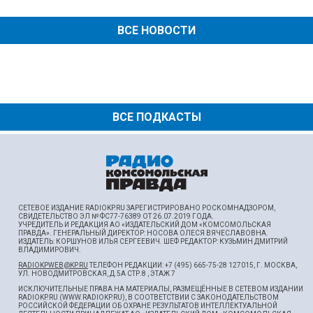
ВСЕ НОВОСТИ
ВСЕ ПОДКАСТЫ
СЕТЕВОЕ ИЗДАНИЕ RADIOKP.RU ЗАРЕГИСТРИРОВАНО РОСКОМНАДЗОРОМ,
СВИДЕТЕЛЬСТВО ЭЛ № ФС77-76389 ОТ 26.07.2019 ГОДА.
УЧРЕДИТЕЛЬ И РЕДАКЦИЯ АО «ИЗДАТЕЛЬСКИЙ ДОМ «КОМСОМОЛЬСКАЯ
ПРАВДА». ГЕНЕРАЛЬНЫЙ ДИРЕКТОР: НОСОВА ОЛЕСЯ ВЯЧЕСЛАВОВНА.
ИЗДАТЕЛЬ: КОРШУНОВ ИЛЬЯ СЕРГЕЕВИЧ. ШEФ РЕДАКТОР: КУЗЬМИН ДМИТРИЙ
ВЛАДИМИРОВИЧ.
RADIOKPWEB@KP.RU
ТЕЛЕФОН РЕДАКЦИИ: +7 (495) 665-75-28 127015, Г. МОСКВА,
УЛ. НОВОДМИТРОВСКАЯ, Д.5А СТР.8 , ЭТАЖ 7
ИСКЛЮЧИТЕЛЬНЫЕ ПРАВА НА МАТЕРИАЛЫ, РАЗМЕЩЁННЫЕ В СЕТЕВОМ ИЗДАНИИ
RADIOKP.RU (WWW.RADIOKP.RU), В СООТВЕТСТВИИ С ЗАКОНОДАТЕЛЬСТВОМ
РОССИЙСКОЙ ФЕДЕРАЦИИ ОБ ОХРАНЕ РЕЗУЛЬТАТОВ ИНТЕЛЛЕКТУАЛЬНОЙ