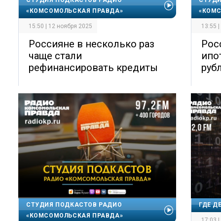
«КОМСОМОЛЬСКАЯ ПРАВДА»
«КОМС
15:50 | 12 ноября 2025
13:55 
Россияне в несколько раз
Рос
чаще стали
ипо
рефинансировать кредиты
руб
СТУДИЯ ПОДКАСТОВ РАДИО
ГДЕ Д
«КОМСОМОЛЬСКАЯ ПРАВДА»
17:03 