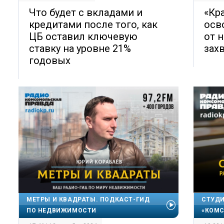
Что будет с вкладами и
«Кр
кредитами после того, как
осв
ЦБ оставил ключевую
от 
ставку на уровне 21%
зах
годовых
МЕТРЫ И КВАДРАТЫ. ПОДКАСТ-ГИД
СТУДИ
ПО НЕДВИЖИМОСТИ
«КОМС