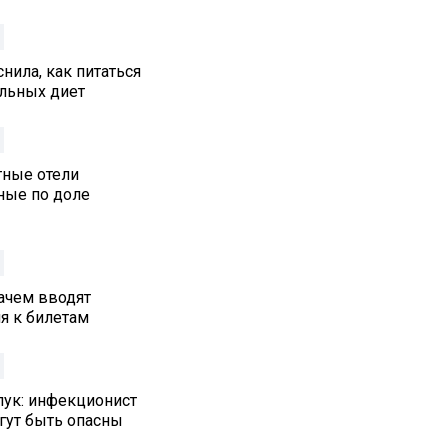
нила, как питаться
альных диет
тные отели
ные по доле
ачем вводят
я к билетам
лук: инфекционист
гут быть опасны