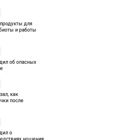
 продукты для
биоты и работы
дил об опасных
ре
ал, как
ачки после
дил о
едствиях ношения