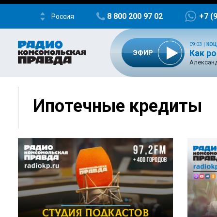
8 800 200 97 02
+7 (
Россия
09:03
|
КОЦ
Как р
ЭФИР
Александ
Ипотечные кредиты