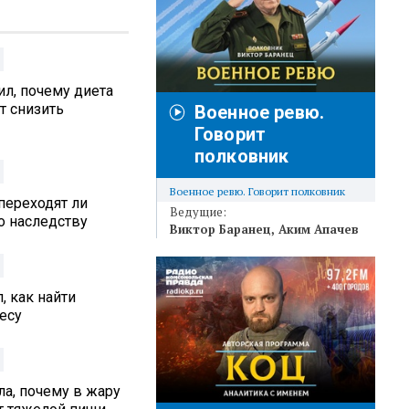
л, почему диета
т снизить
Военное ревю.
Говорит
полковник
Военное ревю. Говорит полковник
переходят ли
Ведущие:
 наследству
Виктор Баранец
Аким Апачев
, как найти
есу
а, почему в жару