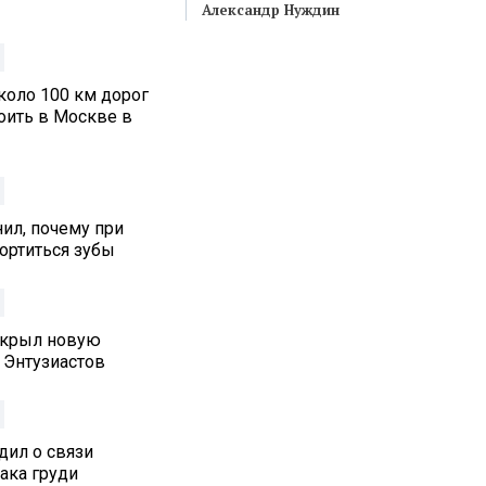
Александр Нуждин
коло 100 км дорог
оить в Москве в
ил, почему при
ортиться зубы
ткрыл новую
 Энтузиастов
дил о связи
ака груди