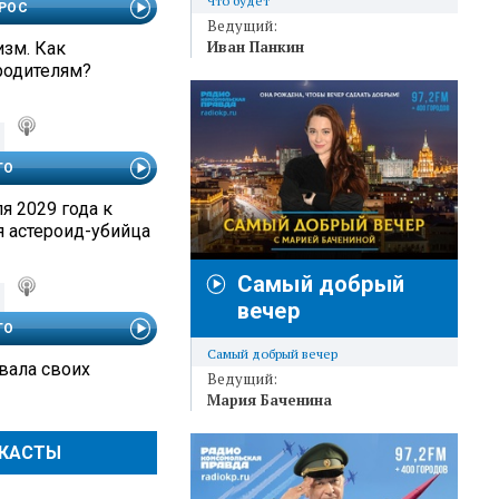
Что будет
РОС
Ведущий:
Иван Панкин
изм. Как
родителям?
ГО
я 2029 года к
я астероид-убийца
Самый добрый
вечер
ГО
Самый добрый вечер
вала своих
Ведущий:
Мария Баченина
ДКАСТЫ