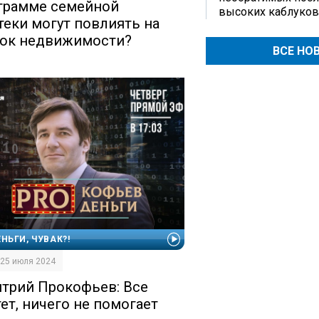
грамме семейной
высоких каблуков
теки могут повлиять на
ок недвижимости?
ВСЕ НО
ЕНЬГИ, ЧУВАК?!
| 25 июля 2024
трий Прокофьев: Все
тет, ничего не помогает