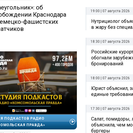
аеугольник»: об
19:00 | 07 августа 2026
обождении Краснодара
немецко-фашистских
Нутрициолог объяс
в жару без специ
ватчиков
18:30 | 07 августа 2026
Российские курор
обогнали зарубеж
бронирований
18:00 | 07 августа 2026
Юрист объяснил, з
единые требовани
17:30 | 07 августа 2026
Салат, помидоры, 
Я ПОДКАСТОВ РАДИО
объяснила, чем мо
ОМОЛЬСКАЯ ПРАВДА»
бургеры