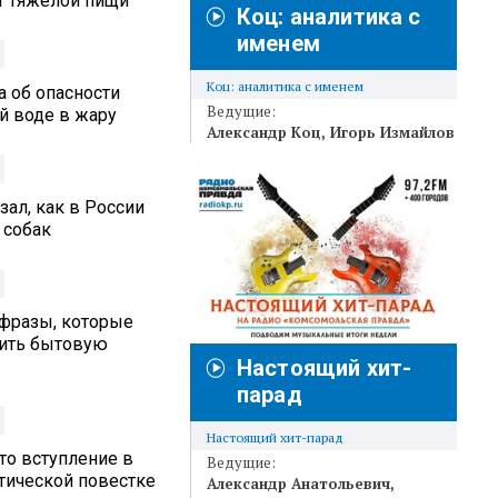
от тяжелой пищи
Коц: аналитика с
именем
Коц: аналитика с именем
а об опасности
Ведущие:
й воде в жару
Александр Коц
Игорь Измайлов
ал, как в России
 собак
 фразы, которые
вить бытовую
Настоящий хит-
парад
Настоящий хит-парад
то вступление в
Ведущие:
итической повестке
Александр Анатольевич