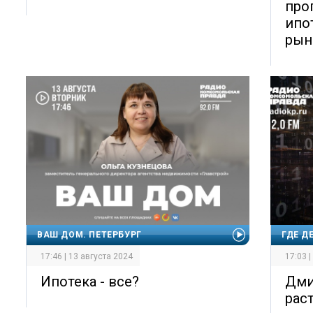
про
ипо
рын
ВАШ ДОМ. ПЕТЕРБУРГ
ГДЕ Д
17:46 | 13 августа 2024
17:03 
Ипотека - все?
Дми
рас