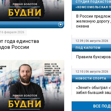
СТУДИЯ ПОДКАСТОВ
«КОМСОМОЛЬСКАЯ П
В России предлож
железную дорогу 
И
океана
| 16 февраля 2026
рт года единства
12:39 | 06 августа 2026
одов России
ПОД КАПОТОМ
Правила буксиров
12:10 | 06 августа 2026
НОВОСТИ СПОРТА
«Зенит» обыграл «
забил бывший защ
ВСЕ ПО