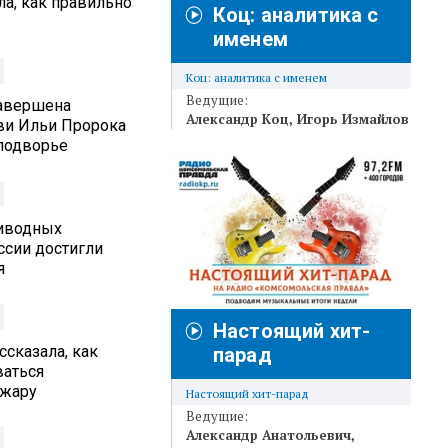
а, как правильно
Коц: аналитика с
именем
Коц: аналитика с именем
Ведущие:
Завершена
Александр Коц
Игорь Измайлов
ви Ильи Пророка
подворье
иводных
ссии достигли
я
Настоящий хит-
ссказала, как
парад
ваться
 жару
Настоящий хит-парад
Ведущие:
Александр Анатольевич