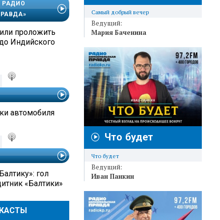
 РАДИО
Самый добрый вечер
РАВДА»
Ведущий:
или проложить
Мария Баченина
до Индийского
ки автомобиля
Что будет
Что будет
Ведущий:
Балтику»: гол
Иван Панкин
итник «Балтики»
ДКАСТЫ