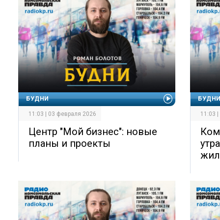
БУДНИ
БУДН
11:03 | 03 февраля 2026
11:03 
Центр "Мой бизнес": новые
Ком
планы и проекты
утр
жил