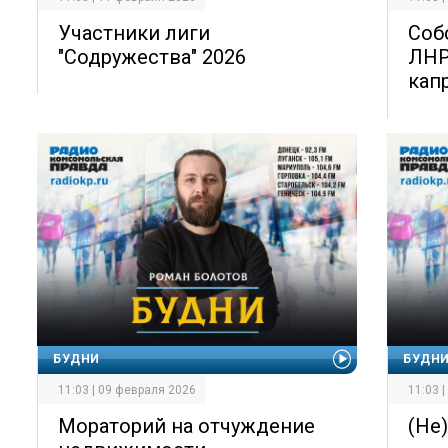
Участники лиги
Соб
"Содружества" 2026
ЛНР
кап
БУДНИ
БУДН
11:03 | 09 февраля 2026
11:03 
Мораторий на отчуждение
(Не