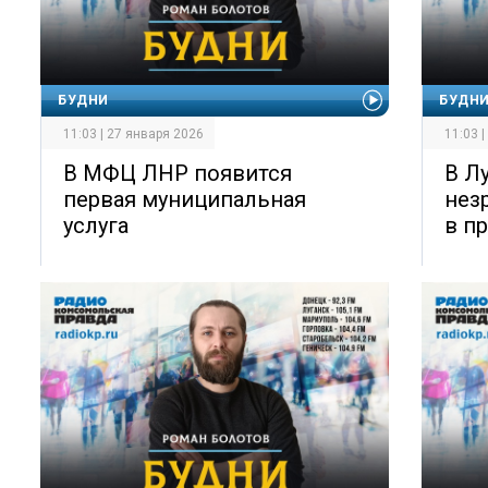
БУДНИ
БУДН
11:03 | 27 января 2026
11:03 
В МФЦ ЛНР появится
В Л
первая муниципальная
нез
услуга
в п