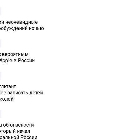
три неочевидные
робуждений ночью
ловероятным
Apple в России
льтант
ее записать детей
колой
а об опасности
который начал
тральной России