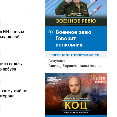
Военное ревю.
ал ИИ новым
зыкальной
Говорит
полковник
Военное ревю. Говорит полковник
Ведущие:
нила пользу
Виктор Баранец
Аким Апачев
о арбуза
почему жаб не
 огорода