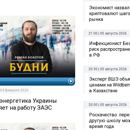
Экономист назвал
криптовалют шаго
рынка
21:00 | 05 августа 2026
Инфекционист Бе
риск распростран
в РФ
20:30 | 05 августа 2026
Эксперт ВШЭ объяс
И
ценами на Wildberr
в Казахстане
| 04 февраля 2026
 энергетика Украины
20:00 | 05 августа 2026
яет на работу ЗАЭС
Роскачество: пере
другую школу мо
время года