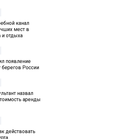
ребной канал
учших мест в
 и отдыха
ил появление
у берегов России
льтант назвал
стоимость аренды
как действовать
урта