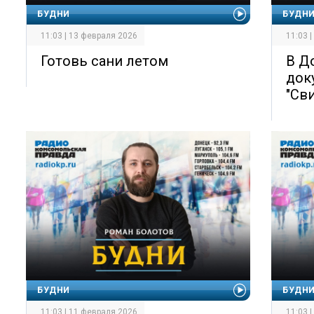
БУДНИ
БУДН
11:03 | 13 февраля 2026
11:03 
Готовь сани летом
В Д
док
"Св
БУДНИ
БУДН
11:03 | 11 февраля 2026
11:03 