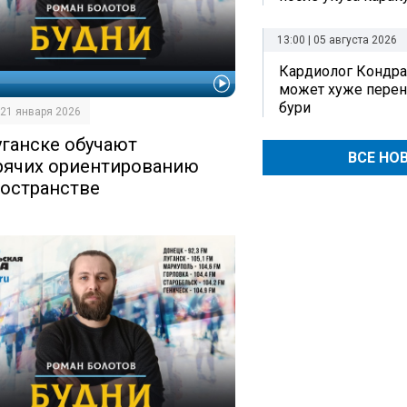
13:00 | 05 августа 2026
Кардиолог Кондра
И
может хуже перен
бури
| 21 января 2026
уганске обучают
ВСЕ НО
рячих ориентированию
ространстве