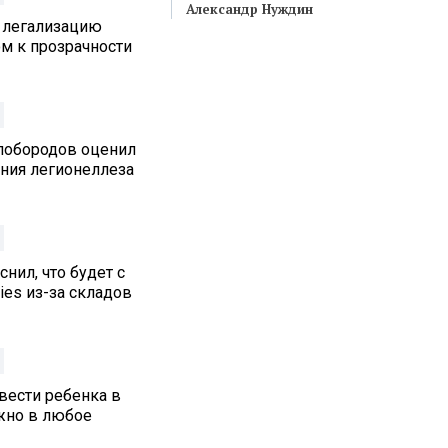
Александр Нуждин
 легализацию
м к прозрачности
лобородов оценил
ения легионеллеза
нил, что будет с
ies из-за складов
вести ребенка в
жно в любое