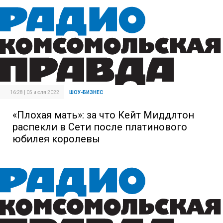
16:28 | 05 июля 2022
ШОУ-БИЗНЕС
«Плохая мать»: за что Кейт Миддлтон
распекли в Сети после платинового
юбилея королевы