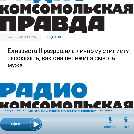
12:49 | 12 апреля 2022
ОБЩЕСТВО
Елизавета II разрешила личному стилисту
рассказать, как она пережила смерть
мужа
04:03
|
ЧТО БУДЕТ
Иван Панкин
Может ли семья существовать без штампа в паспорте?
ЭФИР
ПОДКАСТЫ
ЭФИР