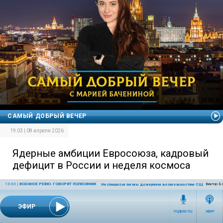
САМЫЙ ДОБРЫЙ ВЕЧЕР
19:03 | 08 апреля 2026
Ядерные амбиции Евросоюза, кадровый
дефицит в России и неделя космоса
13:03
|
ВОЕННОЕ РЕВЮ. ГОВОРИТ ПОЛКОВНИК
Виктор Б
Не слишком ли мы доверяем возможностям США в урегул
ЭФИР
ПОДКАСТЫ
ЭФИР