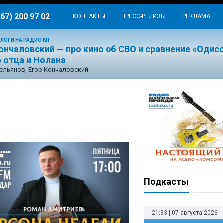
967) 200 97 02
КОНТАКТЫ
ПРЕСС-РЕЛИЗЫ
РЕКЛАМА
ЛОГИ НА РАДИО КП
ончаловский — про кино об СВО и сравнение «Одис
 отца и Нолана
ельянов, Егор Кончаловский
Подкасты
21:33 | 07 августа 2026