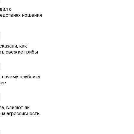
дил о
едствиях ношения
сказали, как
ть свежие грибы
, почему клубнику
нее
а, влияют ли
на агрессивность