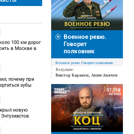
ДКАСТЫ
Военное ревю.
коло 100 км дорог
Говорит
оить в Москве в
полковник
Военное ревю. Говорит полковник
Ведущие:
Виктор Баранец
Аким Апачев
ил, почему при
ортиться зубы
ткрыл новую
 Энтузиастов