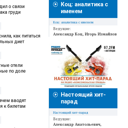
Коц: аналитика с
дил о связи
именем
ака груди
Коц: аналитика с именем
Ведущие:
Александр Коц
Игорь Измайлов
нила, как питаться
альных диет
тные отели
ные по доле
Настоящий хит-
ачем вводят
парад
я к билетам
Настоящий хит-парад
Ведущие:
Александр Анатольевич