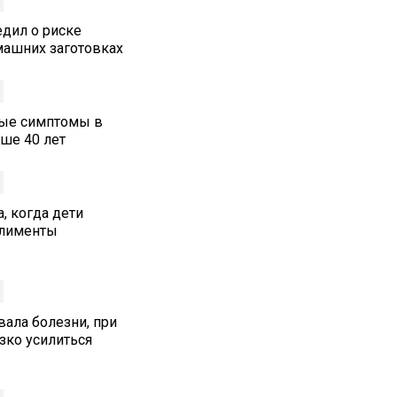
едил о риске
машних заготовках
ные симптомы в
ше 40 лет
, когда дети
алименты
ала болезни, при
зко усилиться