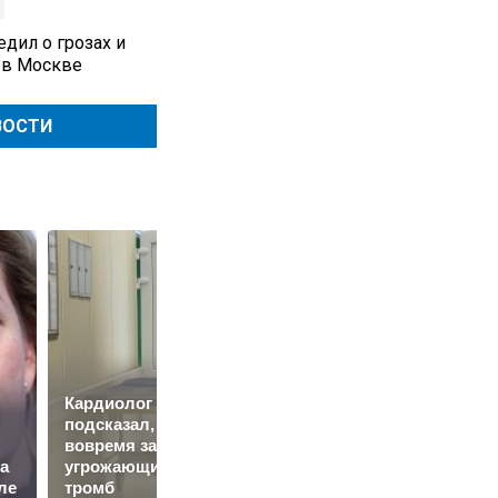
дил о грозах и
 в Москве
ВОСТИ
Кардиолог
подсказал, как
Три Спаса в августе:
вовремя заметить
когда отмечают
а
угрожающий жизни
Медовый, Яблочный
ле
тромб
и Ореховый