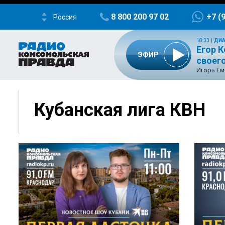
8 800 200 97 02
+7 (
Россия
18:33
|
ДИА
Егор К
ЭФИР
своего
Игорь Ем
Кубанская лига КВН