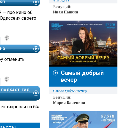
Что будет
 КП
Ведущий:
Иван Панкин
 — про кино об
«Одиссеи» своего
ЧНО
ру отменить
Самый добрый
вечер
. ПОДКАСТ-ГИД
Самый добрый вечер
Ведущий:
Мария Баченина
ек выросли на 6%: