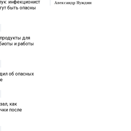
лук: инфекционист
Александр Нуждин
гут быть опасны
 продукты для
биоты и работы
дил об опасных
ре
ал, как
ачки после